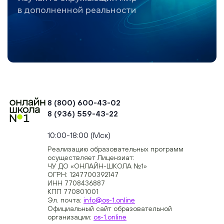
в дополненной реальности
8 (800) 600-43-02
8 (936) 559-43-22
+74954451700, +74950040190
10:00-18:00 (Мск)
Реализацию образовательных программ
осуществляет Лицензиат:
ЧУ ДО «ОНЛАЙН-ШКОЛА №1»
ОГРН: 1247700392147
ИНН 7708436887
КПП 770801001
Эл. почта:
info@os-1.online
Официальный сайт образовательной
организации:
os-1.online