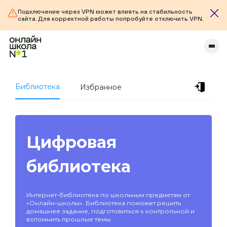
Подключение через VPN может влиять на стабильность
сайта. Для корректной работы попробуйте отключить VPN.
Библиотека
Избранное
Цифровая
библиотека
Интернет-библиотека по школьным предметам от
«Онлайн-школы». Библиотека поможет решить
домашнее задание, подготовиться к контрольной и
вспомнить прошлые темы.