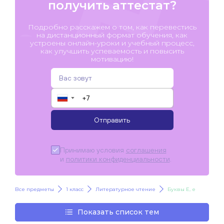
получить аттестат?
Подробно расскажем о том, как перевестись
на дистанционный формат обучения, как
устроены онлайн-уроки и учебный процесс,
как улучшить успеваемость и повысить
мотивацию!
▼
Отправить
Принимаю условия
соглашения
и
политики конфиденциальности
.
Все предметы
1 класс
Литературное чтение
Буквы Е, е
Показать список тем