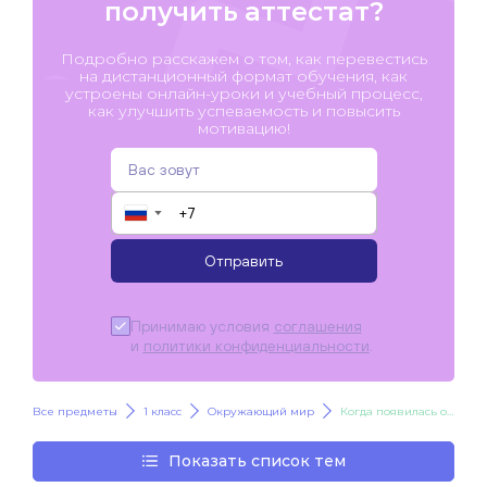
получить аттестат?
Подробно расскажем о том, как перевестись
на дистанционный формат обучения, как
устроены онлайн-уроки и учебный процесс,
как улучшить успеваемость и повысить
мотивацию!
▼
Отправить
Принимаю условия
соглашения
и
политики конфиденциальности
.
Все предметы
1 класс
Окружающий мир
Когда появилась одежда? Когда изобрели велосипед?
Показать список тем