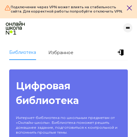
Подключение через VPN может влиять на стабильность
сайта. Для корректной работы попробуйте отключить VPN.
Библиотека
Избранное
Цифровая
библиотека
Интернет-библиотека по школьным предметам от
«Онлайн-школы». Библиотека поможет решить
домашнее задание, подготовиться к контрольной и
вспомнить прошлые темы.