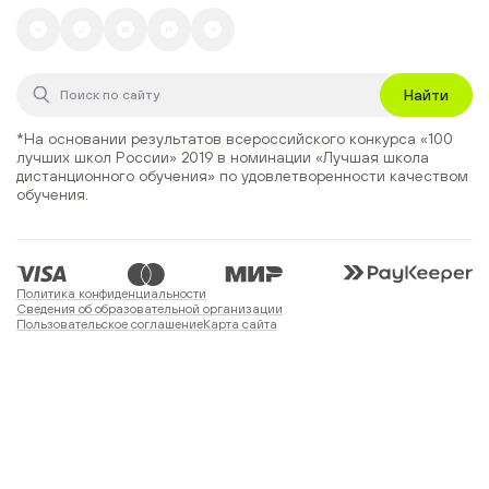
Найти
*На основании результатов всероссийского конкурса
«100
лучших школ России» 2019
в номинации
«Лучшая школа
дистанционного обучения»
по удовлетворенности качеством
обучения.
Политика конфиденциальности
Сведения об образовательной организации
Пользовательское соглашение
Карта сайта
Ваши предложения
© 2026 ООО «ОНЛАЙН-ШКОЛА». Все права на
Разработано в
программное обеспечение и дизайн защищены.