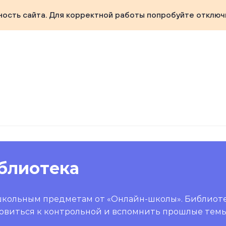
ность сайта. Для корректной работы попробуйте отключ
блиотека
школьным предметам от «Онлайн-школы». Библиот
овиться к контрольной и вспомнить прошлые темы