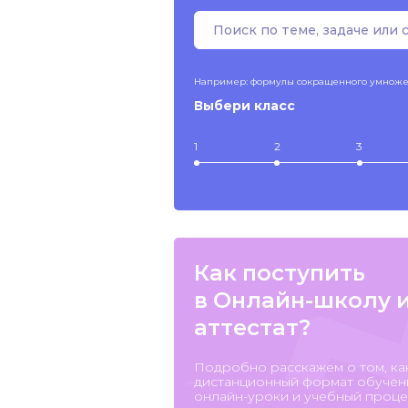
Например: формулы сокращенного умнож
Выбери класс
1
2
3
Как поступить
в Онлайн-школу 
аттестат?
Подробно расскажем о том, ка
дистанционный формат обучени
онлайн-уроки и учебный процес