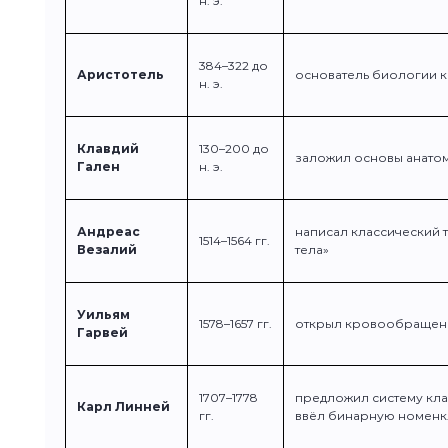
н. э.
384–322 до
Аристотель
основатель биологии к
н. э.
Клавдий
130–200 до
заложил основы анато
Гален
н. э.
Андреас
написал классический 
1514–1564 гг.
Везалий
тела»
Уильям
1578–1657 гг.
открыл кровообращен
Гарвей
1707–1778
предложил систему кл
Карл Линней
гг.
ввёл бинарную номенк