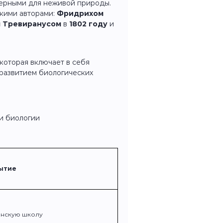
терными для неживой природы.
кими авторами:
Фридрихом
 Тревиранусом
в
1802
году
и
которая включает в себя
развитием биологических
ти биологии
ытие
инскую школу