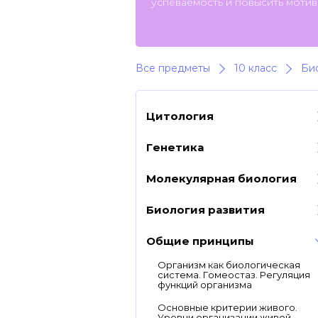
успеваемость и повысить мотив
Все предметы
10 класс
Би
Цитология
Генетика
Молекулярная биология
Биология развития
Общие принципы
Организм как биологическая
система. Гомеостаз. Регуляция
функций организма
Основные критерии живого.
Уровни организации живой