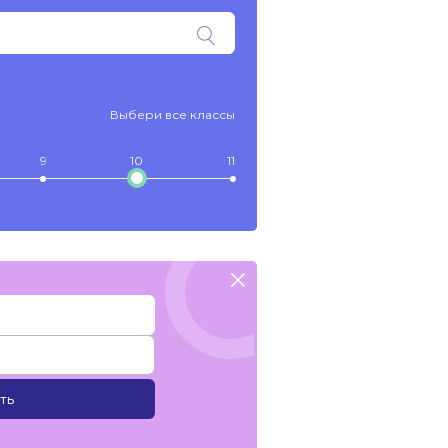
Выбери все классы
9
10
11
ть