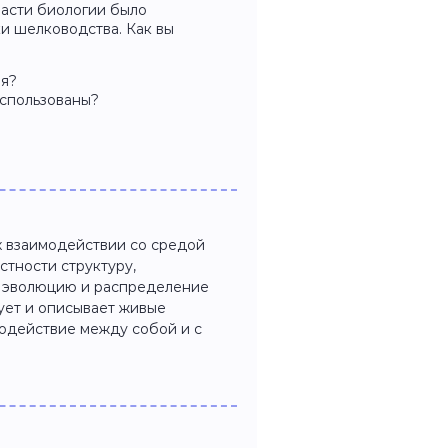
ласти биологии было
и шелководства. Как вы
ия?
использованы?
х взаимодействии со средой
стности структуру,
, эволюцию и распределение
ует и описывает живые
модействие между собой и с