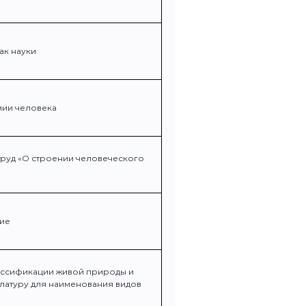
ак науки
мии человека
труд «О строении человеческого
ие
ассификации живой природы и
латуру для наименования видов