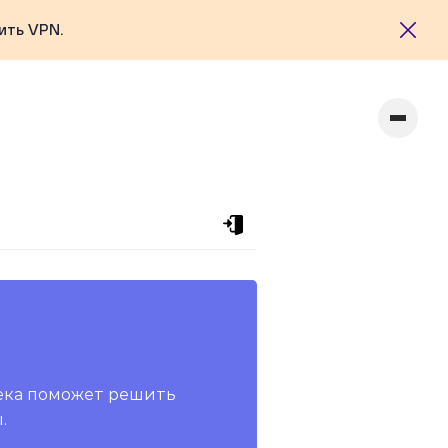
ить VPN.
ека поможет решить
.