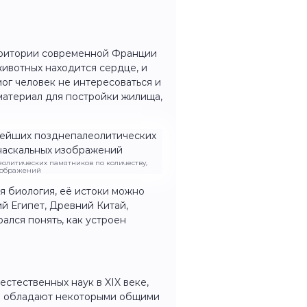
ерритории современной Франции
 животных находится сердце, и
мог человек не интересоваться и
материал для постройки жилища,
олитических памятников по количеству,
изображений
я биология, её истоки можно
й Египет, Древний Китай,
ался понять, как устроен
естественных наук в XIX веке,
мы обладают некоторыми общими