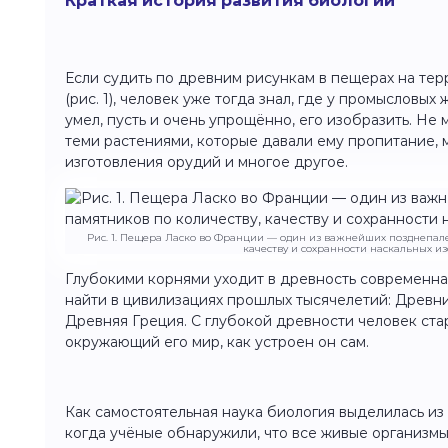
Краткая история развития биологии
Если судить по древним рисункам в пещерах на т
(рис. 1), человек уже тогда знал, где у промысловых
умел, пусть и очень упрощённо, его изобразить. Не 
теми растениями, которые давали ему пропитание, 
изготовления орудий и многое другое.
Рис. 1. Пещера Ласко во Франции — один из важнейших позднепале
качеству и сохранности наскальных 
Глубокими корнями уходит в древность современна
найти в цивилизациях прошлых тысячелетий: Древни
Древняя Греция. С глубокой древности человек стар
окружающий его мир, как устроен он сам.
Как самостоятельная наука биология выделилась из 
когда учёные обнаружили, что все живые организ