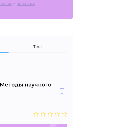
ашения
и
политики
Тест
. Методы научного