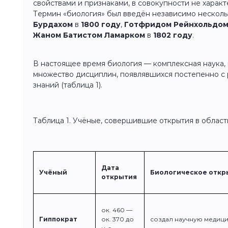
свойствами и признаками, в совокупности не харак
Термин «биология» был введён независимо несколь
Бурдахом
в
1800
году
,
Готфридом Рейнхольдом
Жаном Батистом Ламарком
в
1802
году
.
В настоящее время биология — комплексная наука, 
множество дисциплин, появлявшихся постепенно с 
знаний (таблица 1).
Таблица 1. Учёные, совершившие открытия в облас
Дата
Учёный
Биологическое откр
открытия
ок. 460 —
Гиппократ
ок. 370 до
создал научную медиц