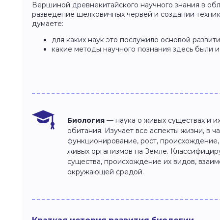
Вершиной древнекитайского научного знания в об
разведение шелковичных червей и создании техник
думаете:
для каких наук это послужило основой развит
какие методы научного познания здесь были 
Биология
— наука о живых существах и и
обитания. Изучает все аспекты жизни, в ча
функционирование, рост, происхождение
живых организмов на Земле. Классифицир
существа, происхождение их видов, взаи
окружающей средой.