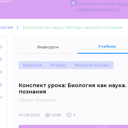
ацию!
Принимаю условия
согл
конфиденциальности
.
ология
Биология как наука. Методы научного познания
Учебник
Видеоурок
Биология
10 класс
Биология 10 класс
Конспект урока: Биология как наука
познания
Общие принципы
04.08.2026
5098
0