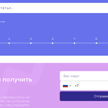
ения
4
5
6
7
8
и получить
▼
Отправи
к перевестись на
я, как устроены
с, как улучшить