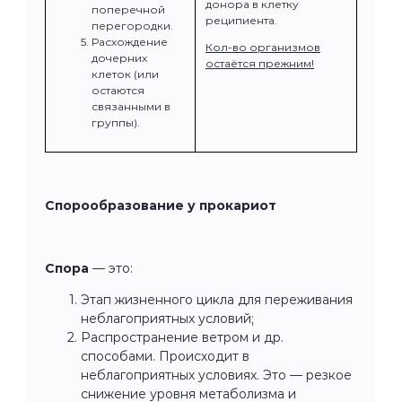
донора в клетку
поперечной
реципиента.
перегородки.
Расхождение
Кол-во организмов
дочерних
остаётся прежним!
клеток (или
остаются
связанными в
группы).
Спорообразование у прокариот
Спора
— это:
Этап жизненного цикла для переживания
неблагоприятных условий;
Распространение ветром и др.
способами. Происходит в
неблагоприятных условиях. Это — резкое
снижение уровня метаболизма и