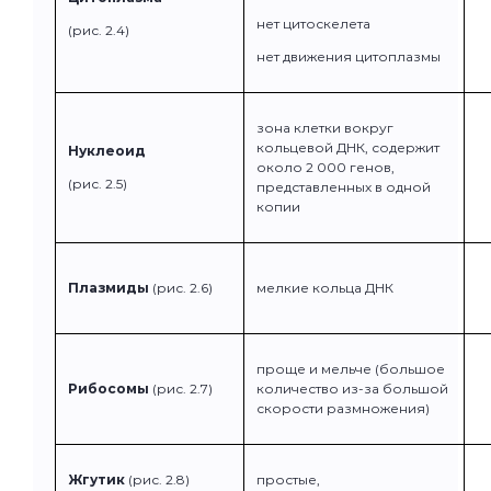
нет цитоскелета
(рис. 2.4)
нет движения цитоплазмы
зона клетки вокруг
кольцевой ДНК, содержит
Нуклеоид
около 2 000 генов,
(рис. 2.5)
представленных в одной
копии
Плазмиды
(рис. 2.6)
мелкие кольца ДНК
проще и мельче (большое
Рибосомы
(рис. 2.7)
количество из-за большой
скорости размножения)
Жгутик
(рис. 2.8)
простые,