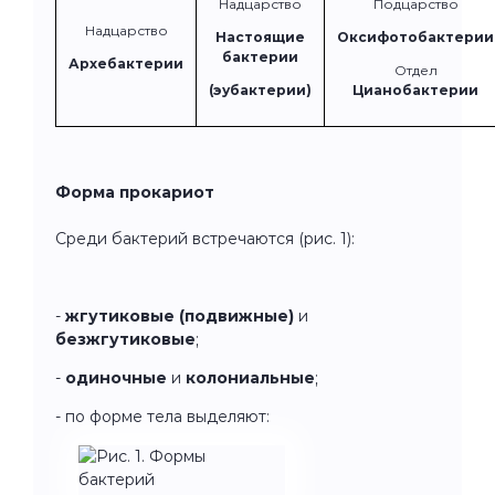
Надцарство
Подцарство
Надцарство
Настоящие
Оксифотобактерии
бактерии
Архебактерии
Отдел
(эубактерии)
Цианобактерии
Форма прокариот
Среди бактерий встречаются (рис. 1):
-
жгутиковые (подвижные)
и
безжгутиковые
;
-
одиночные
и
колониальные
;
- по форме тела выделяют: