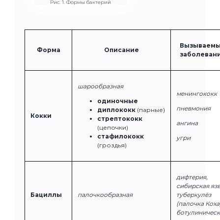
Рис. 1. Формы бактерий
Вызываем
Форма
Описание
заболеван
шарообразная
менингококк
одиночные
пневмония
диплококк
(парные)
Кокки
стрептококк
ангина
(цепочки)
стафилококк
угри
(гроздья)
дифтерия,
сибирская язв
Бациллы
палочкообразная
туберкулёз
(палочка Коха)
ботулиничес