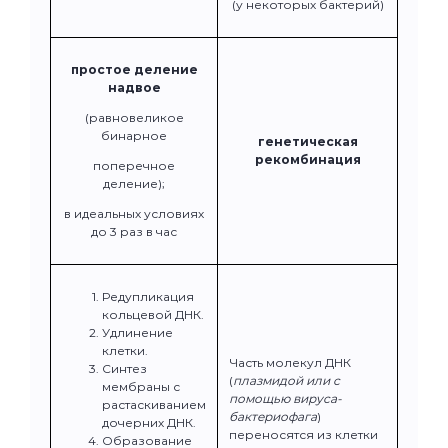
(у некоторых бактерий)
простое деление
надвое
(равновеликое
бинарное
генетическая
рекомбинация
поперечное
деление);
в идеальных условиях
до 3 раз в час
Редупликация
кольцевой ДНК.
Удлинение
клетки.
Часть молекул ДНК
Синтез
(
плазмидой или с
мембраны с
помощью вируса-
растаскиванием
бактериофага
)
дочерних ДНК.
переносятся из клетки
Образование