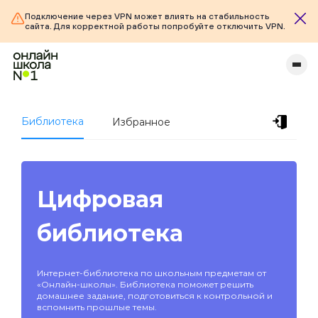
Подключение через VPN может влиять на стабильность
сайта. Для корректной работы попробуйте отключить VPN.
Библиотека
Избранное
Цифровая
библиотека
Интернет-библиотека по школьным предметам от
«Онлайн-школы». Библиотека поможет решить
домашнее задание, подготовиться к контрольной и
вспомнить прошлые темы.