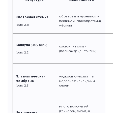
образована муреином и
Клеточная стенка
пектином (гликопротеин),
(рис. 2.1)
жёсткая
Капсула
(не у всех)
состоит из слизи
(полисахарид – токсин)
(рис. 2.2)
Плазматическая
жидкостно-мозаичная
мембрана
модель с билипидным
(рис. 2.3)
слоем
много включений
(гликоген, липиды)
Цитоплазма