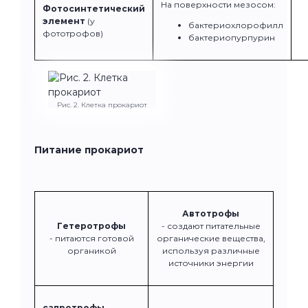
На поверхности мезосом:
Фотосинтетический
элемент
(у
бактериохлорофилл
фототрофов)
бактериопурпурин
Рис. 2. Клетка прокариот
Питание прокариот
Автотрофы
Гетеротрофы
- создают питательные
- питаются готовой
органические вещества,
органикой
используя различные
источники энергии
сапротрофы