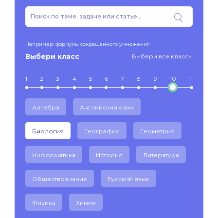
Например: формулы сокращенного умножения
Выбери класс
Выбери все классы
1
2
3
4
5
6
7
8
9
10
11
Алгебра
Английский язык
Биология
География
Геометрия
Информатика
История
Литература
Обществознание
Русский язык
Физика
Химия