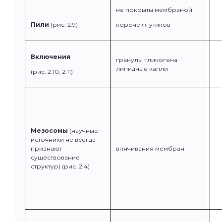
не покрыты мембраной
Пили
(рис. 2.9)
короче жгутиков
Включения
гранулы гликогена
липидные капли
(рис. 2.10, 2.11)
Мезосомы
(научные
источники не всегда
признают
впячивания мембран
существование
структур) (рис. 2.4)