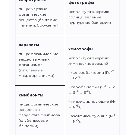
фототрофы
пища: мёртвые
используют энергию
органические
солнца (зелёные,
вещества (бактерии
пурпурные бактерии)
гниения, брожения)
паразиты
хемотрофы
пища: органические
используют энергию
вещества живых
химических реакций
организмов
(патогенные
+2
- железобактерии (Fe
микроорганизмы)
+3
→ Fe
),
-2
0
- серобактерии (S
→ S
+4
+6
→ S
→ S
),
симбионты
- нитрифицирующие (N
2
пища: органические
+5
→ N
),
вещества в
результате симбиоза
-3
- азотфиксирующие (N
(клубеньковые
+5
→ N
).
бактерии)