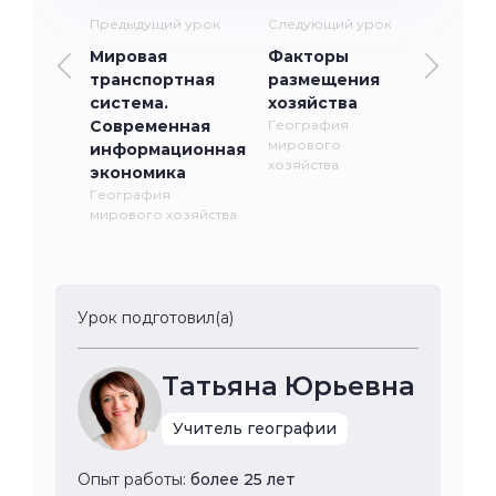
Предыдущий урок
Следующий урок
Мировая
Факторы
транспортная
размещения
система.
хозяйства
Современная
География
мирового
информационная
хозяйства
экономика
География
мирового хозяйства
Урок подготовил(а)
Татьяна Юрьевна
Учитель географии
Опыт работы:
более 25 лет