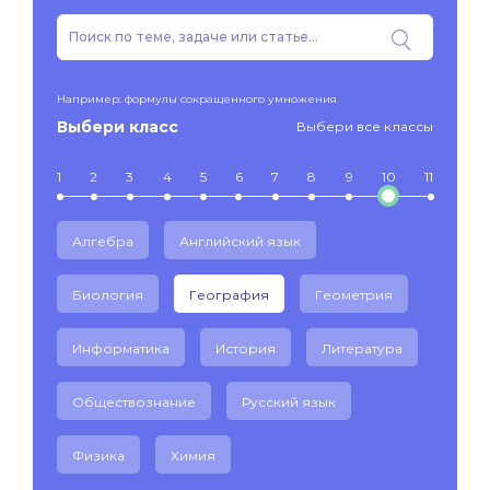
Например: формулы сокращенного умножения
Выбери класс
Выбери все классы
1
2
3
4
5
6
7
8
9
10
11
Алгебра
Английский язык
Биология
География
Геометрия
Информатика
История
Литература
Обществознание
Русский язык
Физика
Химия