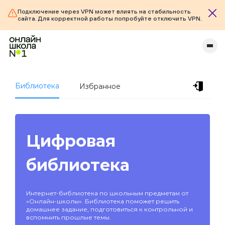
Подключение через VPN может влиять на стабильность
сайта. Для корректной работы попробуйте отключить VPN.
Библиотека
Избранное
Цифровая
библиотека
Интернет-библиотека по школьным предметам от
«Онлайн-школы». Библиотека поможет решить
домашнее задание, подготовиться к контрольной и
вспомнить прошлые темы.