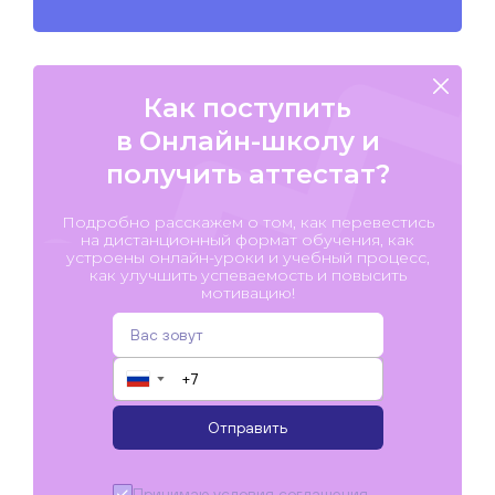
Как поступить
в Онлайн-школу и
получить аттестат?
Подробно расскажем о том, как перевестись
на дистанционный формат обучения, как
устроены онлайн-уроки и учебный процесс,
как улучшить успеваемость и повысить
мотивацию!
▼
Отправить
Принимаю условия
соглашения