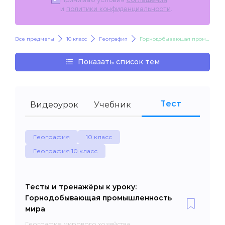
и
политики конфиденциальности
.
Все предметы
10 класс
География
Горнодобывающая промышленность мира
Показать список тем
Тест
Видеоурок
Учебник
География
10 класс
География 10 класс
Тесты и тренажёры к уроку:
Горнодобывающая промышленность
мира
География мирового хозяйства