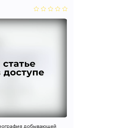
o
 География добывающей