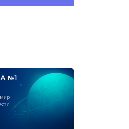
А №1
 мир
ости