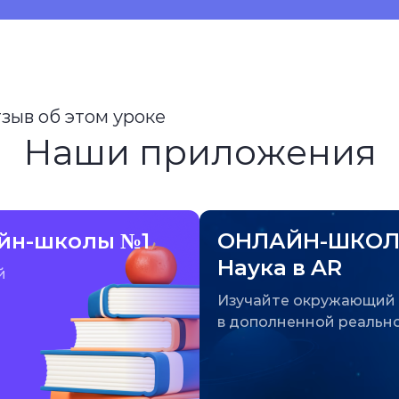
тзыв об этом уроке
Наши приложения
йн-школы №1
ОНЛАЙН-ШКОЛ
Наука в AR
й
Изучайте окружающий
в дополненной реальн