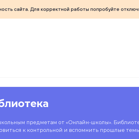
ность сайта. Для корректной работы попробуйте отключ
блиотека
школьным предметам от «Онлайн-школы». Библиот
овиться к контрольной и вспомнить прошлые темы