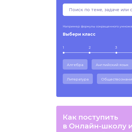
Например: формулы сокращенного умнож
Выбери класс
1
2
3
Алгебра
Английский язык
Литература
Обществознани
Как поступить
в Онлайн-школу 