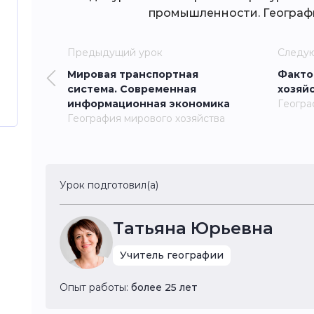
промышленности. Географи
Предыдущий урок
Следу
Мировая транспортная
Факто
система. Современная
хозяй
информационная экономика
Геогра
География мирового хозяйства
Урок подготовил(а)
Татьяна Юрьевна
Учитель географии
Опыт работы:
более 25 лет