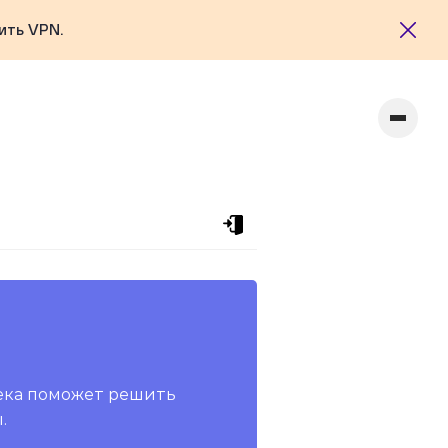
ить VPN.
ека поможет решить
.