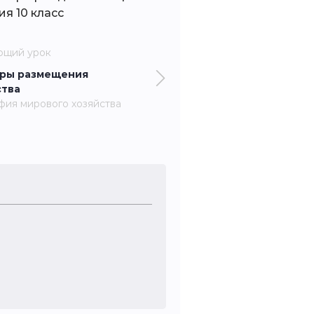
я 10 класс
ющий урок
ры размещения
ства
фия мирового хозяйства