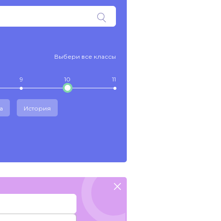
Выбери все классы
9
10
11
а
История