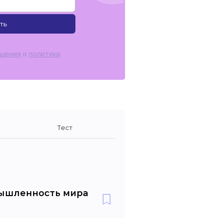
ть
ашения
и
политики
Тест
ышленность мира