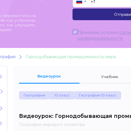
▼
Отправи
к перевестись на
я, как устроены
с, как улучшить
ацию!
Принимаю условия
согл
конфиденциальности
.
ография
Горнодобывающая промышленность мира
Видеоурок
Учебник
География
10 класс
География 10 класс
Видеоурок: Горнодобывающая пром
География мирового хозяйства