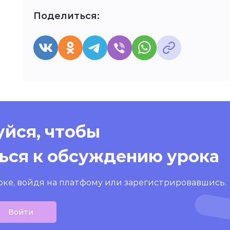
Поделиться:
йся, чтобы
ься к обсуждению урока
оке, войдя на платфому или зарегистрировавшись.
Войти