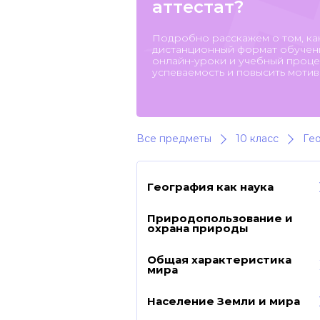
аттестат?
Подробно расскажем о том, ка
дистанционный формат обучени
онлайн-уроки и учебный процес
успеваемость и повысить мотив
Все предметы
10 класс
Ге
География как наука
Природопользование и
охрана природы
Общая характеристика
мира
Население Земли и мира