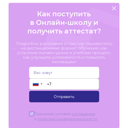
Как поступить
в Онлайн-школу и
получить аттестат?
Подробно расскажем о том, как перевестись
на дистанционный формат обучения, как
устроены онлайн-уроки и учебный процесс,
как улучшить успеваемость и повысить
мотивацию!
▼
Отправить
Принимаю условия
соглашения
и
политики конфиденциальности
.