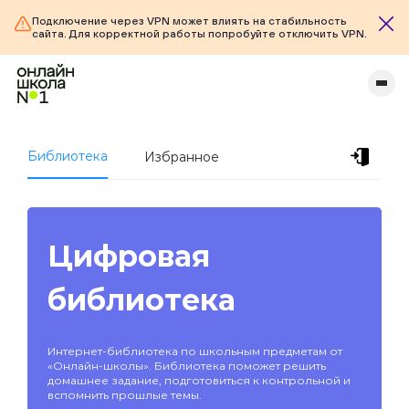
Подключение через VPN может влиять на стабильность
сайта. Для корректной работы попробуйте отключить VPN.
Библиотека
Избранное
Цифровая
библиотека
Интернет-библиотека по школьным предметам от
«Онлайн-школы». Библиотека поможет решить
домашнее задание, подготовиться к контрольной и
вспомнить прошлые темы.