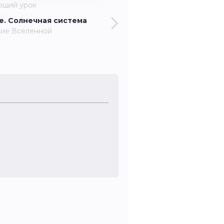
ющий урок
е. Солнечная система
ние Вселенной