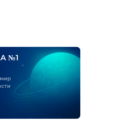
А №1
 мир
ости