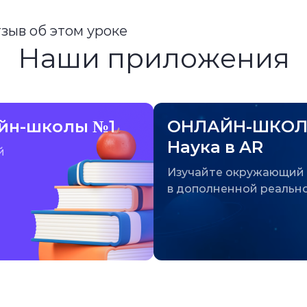
тзыв об этом уроке
Наши приложения
йн-школы №1
ОНЛАЙН-ШКОЛ
Наука в AR
й
Изучайте окружающий
в дополненной реальн