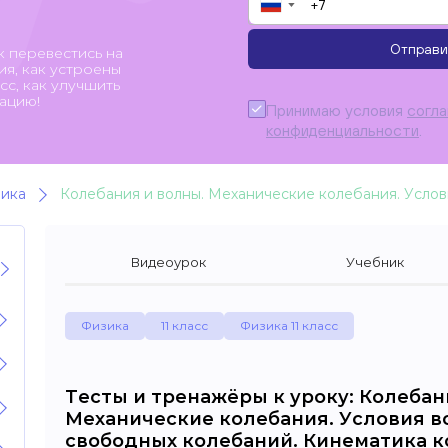
▼
Отправи
к перевестись на
я, как устроены
с, как улучшить
ацию!
Принимаю условия
согл
конфиденциальности
.
ика
Видеоурок
Учебник
Физика
11 класс
Физика 11 класс
Тесты и тренажёры к уроку: Колебан
Механические колебания. Условия 
свободных колебаний. Кинематика к