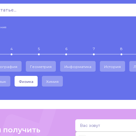
ения
4
5
6
7
8
еография
Геометрия
Информатика
История
Л
зык
Физика
Химия
и получить