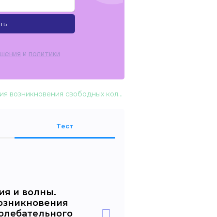
ть
ашения
и
политики
Колебания и волны. Механические колебания. Условия возникновения свободных колебаний. Кинематика колебательного движения
Тест
ия и волны.
возникновения
олебательного