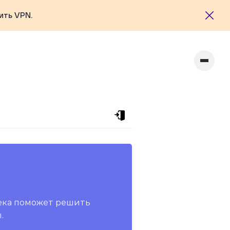
ить VPN.
ека поможет решить
.