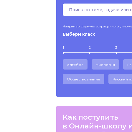
Например: формулы сокращенного умнож
Выбери класс
1
2
3
Алгебра
Биология
Г
Обществознание
Русский я
Как поступить
в Онлайн-школу 