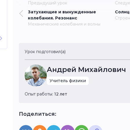
Предыдущий урок
Следу
Затухающие и вынужденные
Солнц
колебания. Резонанс
Строе
Механические колебания и волны
Урок подготовил(а)
Андрей Михайлович
Учитель физики
Опыт работы:
12 лет
Поделиться: