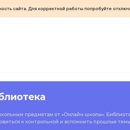
ность сайта. Для корректной работы попробуйте отключ
блиотека
школьным предметам от «Онлайн-школы». Библиот
овиться к контрольной и вспомнить прошлые темы