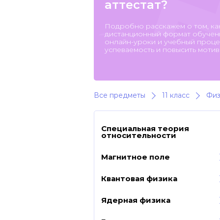
аттестат?
Подробно расскажем о том, ка
дистанционный формат обучени
онлайн-уроки и учебный процес
успеваемость и повысить мотив
Все предметы
11 класс
Физ
Специальная теория
относительности
Магнитное поле
Квантовая физика
Ядерная физика