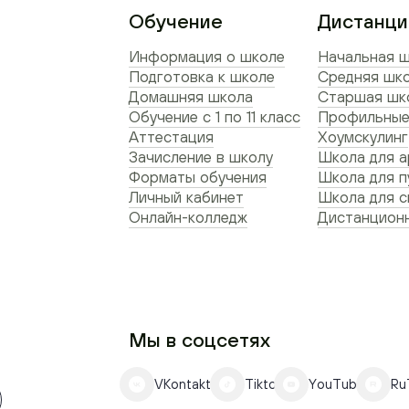
Обучение
Дистанци
Информация о школе
Начальная ш
Подготовка к школе
Средняя шко
Домашняя школа
Старшая шко
Обучение с 1 по 11 класс
Профильные
Аттестация
Хоумскулинг
Зачисление в школу
Школа для а
Форматы обучения
Школа для п
Личный кабинет
Школа для 
Онлайн-колледж
Дистанционн
Мы в соцсетях
VKontakte
Tiktok
YouTube
Ru