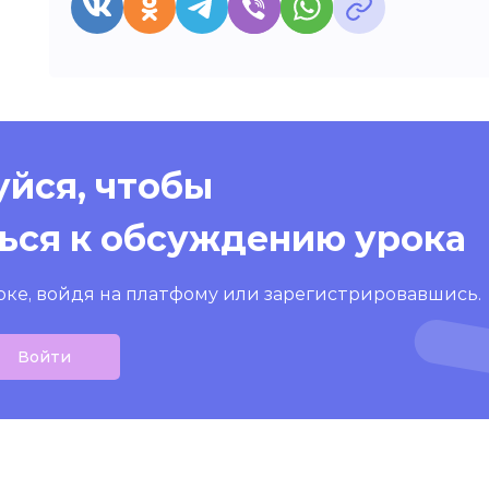
йся, чтобы
ься к обсуждению урока
оке, войдя на платфому или зарегистрировавшись.
Войти