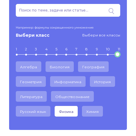
Например: формулы сокращенного умножения
Выбери класс
Выбери все классы
1
2
3
4
5
6
7
8
9
10
11
Алгебра
Биология
География
Геометрия
Информатика
История
Литература
Обществознание
Русский язык
Физика
Химия