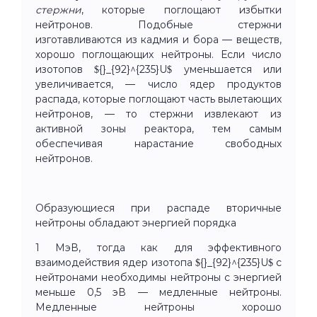
стержни
, которые поглощают избытки
нейтронов. Подобные стержни
изготавливаются из кадмия и бора — веществ,
хорошо поглощающих нейтроны. Если число
изотопов ${}_{92}^{235}U$ уменьшается или
увеличивается, — число ядер продуктов
распада, которые поглощают часть вылетающих
нейтронов, — то стержни извлекают из
активной зоны реактора, тем самым
обеспечивая нарастание свободных
нейтронов.
Образующиеся при распаде вторичные
нейтроны обладают энергией порядка
1 МэВ, тогда как для эффективного
взаимодействия ядер изотопа ${}_{92}^{235}U$ с
нейтронами необходимы нейтроны с энергией
меньше 0,5 эВ — медленные нейтроны.
Медленные нейтроны хорошо