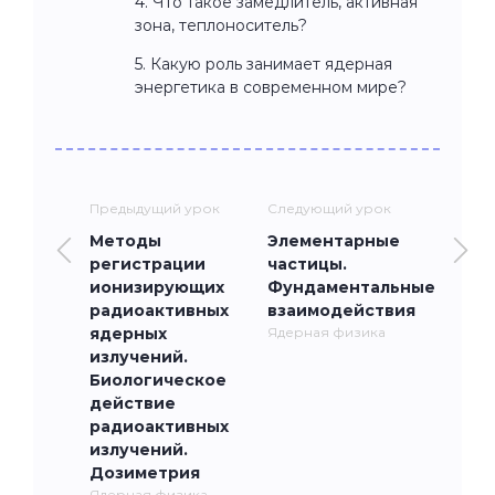
4. Что такое замедлитель, активная
зона, теплоноситель?
5. Какую роль занимает ядерная
энергетика в современном мире?
Предыдущий урок
Следующий урок
Методы
Элементарные
регистрации
частицы.
ионизирующих
Фундаментальные
радиоактивных
взаимодействия
ядерных
Ядерная физика
излучений.
Биологическое
действие
радиоактивных
излучений.
Дозиметрия
Ядерная физика