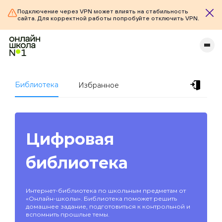
Подключение через VPN может влиять на стабильность
сайта. Для корректной работы попробуйте отключить VPN.
Библиотека
Избранное
Цифровая
библиотека
Интернет-библиотека по школьным предметам от
«Онлайн-школы». Библиотека поможет решить
домашнее задание, подготовиться к контрольной и
вспомнить прошлые темы.