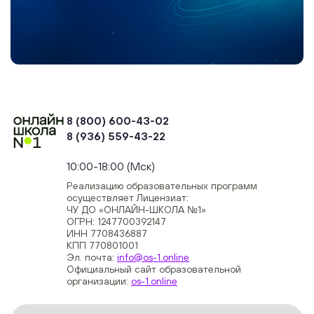
8 (800) 600-43-02
8 (936) 559-43-22
+74954451700, +74950040190
10:00-18:00 (Мск)
Реализацию образовательных программ
осуществляет Лицензиат:
ЧУ ДО «ОНЛАЙН-ШКОЛА №1»
ОГРН: 1247700392147
ИНН 7708436887
КПП 770801001
Эл. почта:
info@os-1.online
Официальный сайт образовательной
организации:
os-1.online