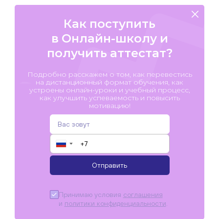
Как поступить
в Онлайн-школу и
получить аттестат?
Подробно расскажем о том, как перевестись
на дистанционный формат обучения, как
устроены онлайн-уроки и учебный процесс,
как улучшить успеваемость и повысить
мотивацию!
▼
Отправить
Принимаю условия
соглашения
и
политики конфиденциальности
.