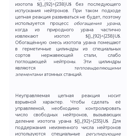
изотопа ${}_{92}^{238}U$ без последующего
испускания нейтронов. При таком подходе
цепная реакция развиваться не будет, поэтому
используется процесс
обогащения урана
,
когда из природного урана частично
извлекают изотоп ${}_{92}^{238}U$.
Обогащённую смесь изотопа урана помещают
в герметичные цилиндры из специальных
сортов нержавеющей стали, слабо
поглощающей нейтроны. Эти цилиндры
являются
тепловыделяющими
элементами
атомных станций.
Неуправляемая цепная реакция носит
взрывной характер. Чтобы сделать её
управляемой, необходимо контролировать
число свободных нейтронов, вызывающих
деление изотопа урана ${}_{92}^{235}U$. Для
поддержания неизменного числа нейтронов
используются специальные
регулирующие