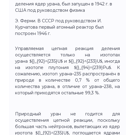
деления ядер урана, был запущен в 1942 г. в
США под руководством физика
Э. Ферми. В СССР под руководством И.
Курчатова первый атомный реактор был
построен 1946 г.
Управляемая цепная реакция деления
осуществляется только на изотопах
урана ${}_{92}^{235}U$ и ${}_{92}^{233}U$, иногда
на изотопе плутония ${}_{94}^{239}Pu$. К
сожалению, изотоп урана–235 распространён в
природе в количестве 0,7 % от общего
количества урана, в отличие от урана–238, на
который приходятся остальные 99,3 %.
Природный уран не годится для
осуществления цепной реакции, поскольку
большая часть нейтронов, вылетающих из ядер
изотопа ${}_{92}^{235}U$, поглощается ядрами