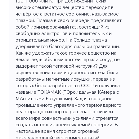
100–1 000 млн К. При достижении таких
высоких температур вещество переходит в
четвёртое агрегатное состояние, называемое
плазмой. Плазма в свою очередь представляет
собой ионизированный газ, состоящий из
свободных электронов и положительных и
отрицательных ионов. На Солнце плазма
удерживается благодаря сильной гравитации.
Как же удержать такое горячее вещество на
Земле, ведь обычный контейнер или сосуд не
выдержат такой тепловой нагрузки? Для
осуществления термоядерного синтеза были
разработаны магнитные ловушки, первая из
которых была разработана в СССР и получила
название ТОКАМАК (ТОроидальная КАмера с
МАгнитными Катушками). Задача создания
промышленного управляемого термоядерного
реактора до сих пор не решена, но физики
всего мира совместными усилиями стремятся
создать источник «неиссякаемой» энергии. В
настоящее время строится огромный
международный экспериментальный