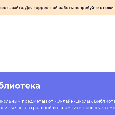
ность сайта. Для корректной работы попробуйте отключ
блиотека
школьным предметам от «Онлайн-школы». Библиот
овиться к контрольной и вспомнить прошлые темы