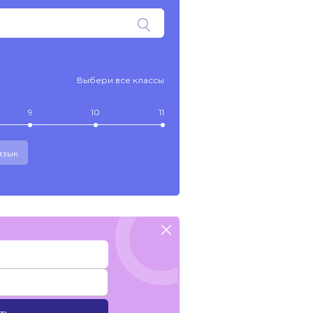
Выбери все классы
9
10
11
язык