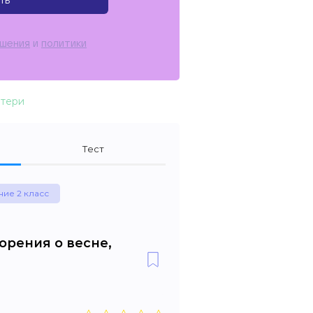
ть
ашения
и
политики
атери
Тест
ние 2 класс
орения о весне,