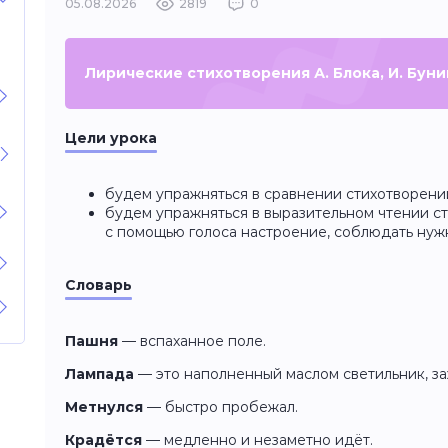
05.08.2026
2819
0
Лирические стихотворения А. Блока, И. Буни
Цели урока
будем упражняться в сравнении стихотворени
будем упражняться в выразительном чтении с
с помощью голоса настроение, соблюдать ну
Словарь
Пашня
— вспаханное поле.
Лампада
— это наполненный маслом светильник, з
Метнулся
— быстро пробежал.
Крадётся
— медленно и незаметно идёт.