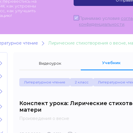
Отправи
к перевестись на
я, как устроены
с, как улучшить
ацию!
Принимаю условия
согл
конфиденциальности
.
ературное чтение
Лирические стихотворения о весне, м
Учебник
Видеоурок
Литературное чтение
2 класс
Литературное чте
Конспект урока: Лирические стихотв
матери
Произведения о весне