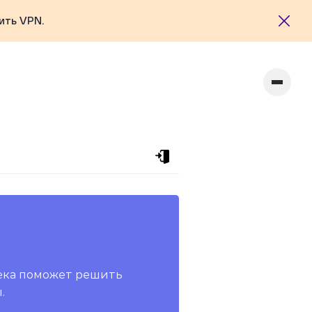
ить VPN.
ека поможет решить
.