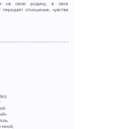
ся на свою родину, в своё
т передаёт отношение, чувства
дку.
у
ой:
ой!»
ешь,
 мной,