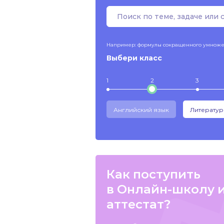
Например: формулы сокращенного умнож
Выбери класс
1
2
3
Английский язык
Литератур
Как поступить
в Онлайн-школу 
аттестат?