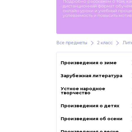
Подробно расскажем о том, ка
дистанционный формат обучени
онлайн-уроки и учебный процес
успеваемость и повысить мотив
Все предметы
2 класс
Лит
Произведения о зиме
Зарубежная литература
Устное народное
творчество
Произведения о детях
Произведения об осени
Произведения о весне