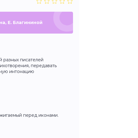
на, Е. Благининой
й разных писателей
тихотворения, передавать
жную интонацию
ажигаемый перед иконами.