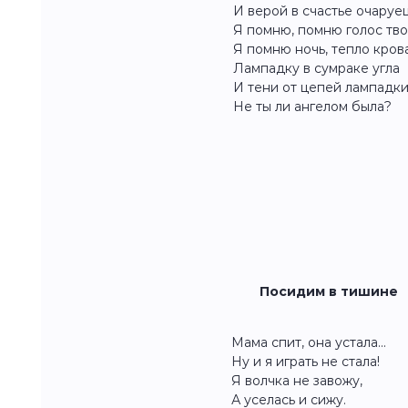
И верой в счастье очаруе
Я помню, помню голос тво
Я помню ночь, тепло крова
Лампадку в сумраке угла
И тени от цепей лампадк
Не ты ли ангелом была?
Посидим в тишине
Мама спит, она устала...
Ну и я играть не стала!
Я волчка не завожу,
А уселась и сижу.