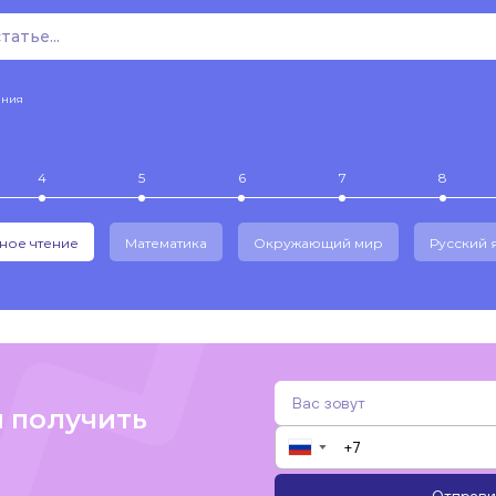
ения
4
5
6
7
8
ное чтение
Математика
Окружающий мир
Русский 
и получить
▼