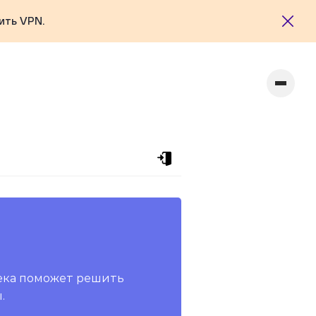
ить VPN.
ека поможет решить
.