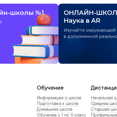
йн-школы №1
ОНЛАЙН-ШКОЛ
Наука в AR
й
Изучайте окружающий
в дополненной реальн
Обучение
Дистанци
Информация о школе
Начальная ш
Подготовка к школе
Средняя шко
Домашняя школа
Старшая шко
Обучение с 1 по 11 класс
Профильные