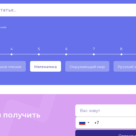
ения
4
5
6
7
8
ное чтение
Математика
Окружающий мир
Русский 
и получить
▼