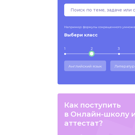
Например: формулы сокращенного умнож
Выбери класс
1
2
3
Английский язык
Литератур
Как поступить
в Онлайн-школу 
аттестат?