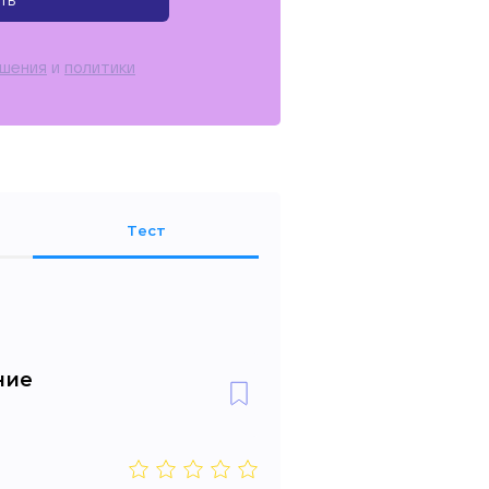
ть
ашения
и
политики
Тест
ние