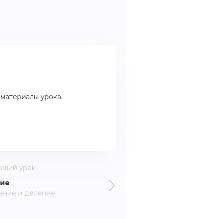
материалы урока.
ющий урок
ие
ение и деление