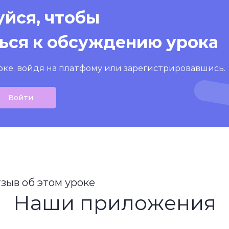
йся, чтобы
ься к обсуждению урока
оке, войдя на платфому или зарегистрировавшись.
Войти
тзыв об этом уроке
Наши приложения