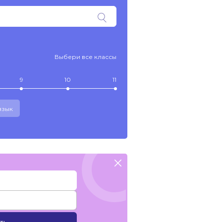
Выбери все классы
9
10
11
язык