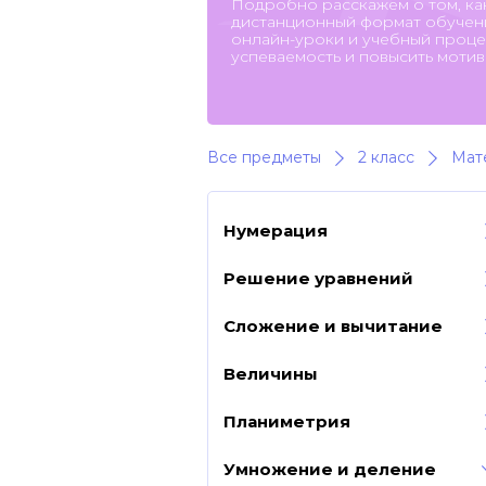
Подробно расскажем о том, ка
дистанционный формат обучени
онлайн-уроки и учебный процес
успеваемость и повысить мотив
Все предметы
2 класс
Мат
Нумерация
Решение уравнений
Сложение и вычитание
Величины
Планиметрия
Умножение и деление