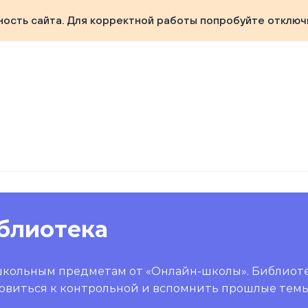
ность сайта. Для корректной работы попробуйте отключ
блиотека
школьным предметам от «Онлайн-школы». Библиот
овиться к контрольной и вспомнить прошлые темы