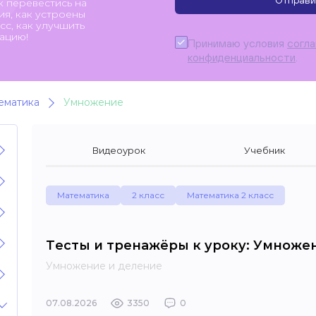
Отправи
к перевестись на
я, как устроены
с, как улучшить
ацию!
Принимаю условия
согл
конфиденциальности
.
ематика
Умножение
Видеоурок
Учебник
Математика
2 класс
Математика 2 класс
Тесты и тренажёры к уроку: Умноже
Умножение и деление
07.08.2026
3350
0