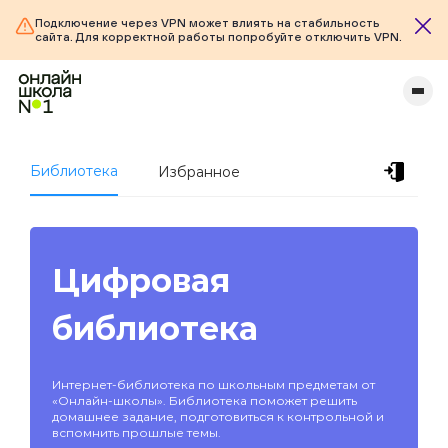
Подключение через VPN может влиять на стабильность
сайта. Для корректной работы попробуйте отключить VPN.
Библиотека
Избранное
Цифровая
библиотека
Интернет-библиотека по школьным предметам от
«Онлайн-школы». Библиотека поможет решить
домашнее задание, подготовиться к контрольной и
вспомнить прошлые темы.