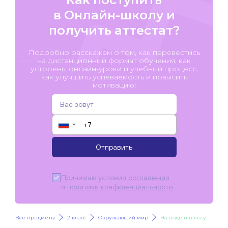
в Онлайн-школу и
получить аттестат?
Подробно расскажем о том, как перевестись
на дистанционный формат обучения, как
устроены онлайн-уроки и учебный процесс,
как улучшить успеваемость и повысить
мотивацию!
▼
Отправить
Принимаю условия
соглашения
и
политики конфиденциальности
.
Все предметы
2 класс
Окружающий мир
На воде и в лесу