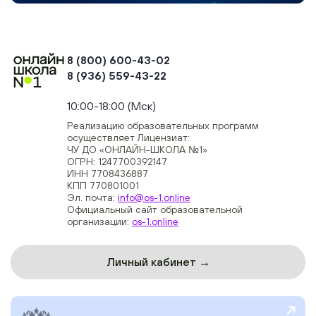
8 (800) 600-43-02
8 (936) 559-43-22
+74954451700, +74950040190
10:00-18:00 (Мск)
Реализацию образовательных программ
осуществляет Лицензиат:
ЧУ ДО «ОНЛАЙН-ШКОЛА №1»
ОГРН: 1247700392147
ИНН 7708436887
КПП 770801001
Эл. почта:
info@os-1.online
Официальный сайт образовательной
организации:
os-1.online
Личный кабинет →