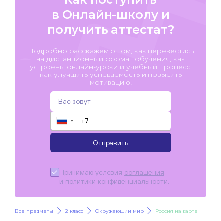
в Онлайн-школу и
получить аттестат?
Подробно расскажем о том, как перевестись
на дистанционный формат обучения, как
устроены онлайн-уроки и учебный процесс,
как улучшить успеваемость и повысить
мотивацию!
▼
Отправить
Принимаю условия
соглашения
и
политики конфиденциальности
.
Все предметы
2 класс
Окружающий мир
Россия на карте