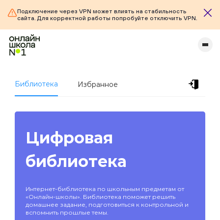
Подключение через VPN может влиять на стабильность
сайта. Для корректной работы попробуйте отключить VPN.
Библиотека
Избранное
Цифровая
библиотека
Интернет-библиотека по школьным предметам от
«Онлайн-школы». Библиотека поможет решить
домашнее задание, подготовиться к контрольной и
вспомнить прошлые темы.