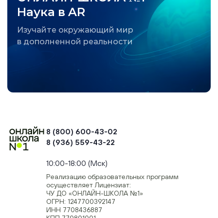
Наука в AR
Изучайте окружающий мир
в дополненной реальности
8 (800) 600-43-02
8 (936) 559-43-22
+74954451700, +74950040190
10:00-18:00 (Мск)
Реализацию образовательных программ
осуществляет Лицензиат:
ЧУ ДО «ОНЛАЙН-ШКОЛА №1»
ОГРН: 1247700392147
ИНН 7708436887
КПП 770801001