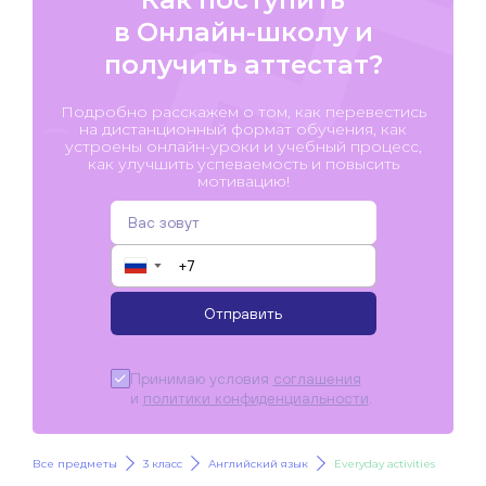
в Онлайн-школу и
получить аттестат?
Подробно расскажем о том, как перевестись
на дистанционный формат обучения, как
устроены онлайн-уроки и учебный процесс,
как улучшить успеваемость и повысить
мотивацию!
▼
Отправить
Принимаю условия
соглашения
и
политики конфиденциальности
.
Все предметы
3 класс
Английский язык
Everyday activities