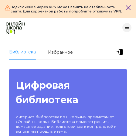
Подключение через VPN может влиять на стабильность
сайта. Для корректной работы попробуйте отключить VPN.
Библиотека
Избранное
Цифровая
библиотека
Интернет-библиотека по школьным предметам от
«Онлайн-школы». Библиотека поможет решить
домашнее задание, подготовиться к контрольной и
вспомнить прошлые темы.