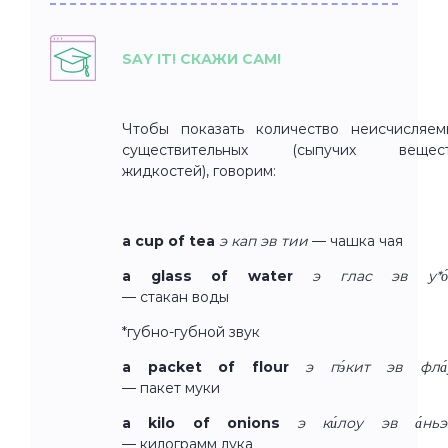
SAY IT! СКАЖИ САМ!
Чтобы показать количество неисчисляем
существительных (сыпучих вещест
жидкостей), говорим:
a cup of tea
э кап эв тии
— чашка чая
a glass of water
э глас эв у*о́
— стакан воды
*губно-губной звук
a packet of flour
э пэ́кит эв фла́
— пакет муки
a kilo of onions
э ки́лоу эв а́ньэ
— килограмм лука