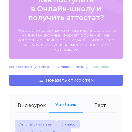
в Онлайн-школу и
получить аттестат?
Подробно расскажем о том, как перевестись
на дистанционный формат обучения, как
устроены онлайн-уроки и учебный процесс,
как улучшить успеваемость и повысить
мотивацию!
Все предметы
3 класс
Английский язык
Food. Drinks
Показать список тем
Учебник
Видеоурок
Тест
Английский язык
3 класс