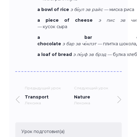
a bowl of rice
э бо́ул эв райс —
миска риса
a piece of cheese
э пис эв чи
—
кусок сыра
a bar o
chocolate
э бар эв чо́клэт —
плитка шокола
a loaf of bread
э ло́уф эв брэд —
булка хле
Предыдущий урок
Следующий урок
Transport
Nature
Лексика
Лексика
Урок подготовил(а)