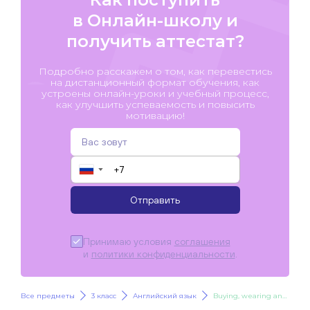
в Онлайн-школу и
получить аттестат?
Подробно расскажем о том, как перевестись
на дистанционный формат обучения, как
устроены онлайн-уроки и учебный процесс,
как улучшить успеваемость и повысить
мотивацию!
▼
Отправить
Принимаю условия
соглашения
и
политики конфиденциальности
.
Все предметы
3 класс
Английский язык
Buying, wearing and caring for clothes