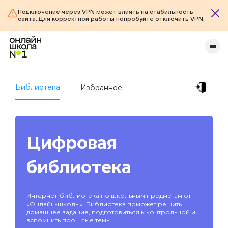
Подключение через VPN может влиять на стабильность
сайта. Для корректной работы попробуйте отключить VPN.
Библиотека
Избранное
Цифровая
библиотека
Интернет-библиотека по школьным предметам от
«Онлайн-школы». Библиотека поможет решить
домашнее задание, подготовиться к контрольной и
вспомнить прошлые темы.