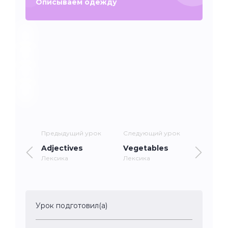
Описываем одежду
Предыдущий урок
Следующий урок
Adjectives
Vegetables
Лексика
Лексика
Урок подготовил(а)