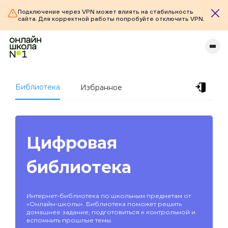
Подключение через VPN может влиять на стабильность
сайта. Для корректной работы попробуйте отключить VPN.
Библиотека
Избранное
Цифровая
библиотека
Интернет-библиотека по школьным предметам от
«Онлайн-школы». Библиотека поможет решить
домашнее задание, подготовиться к контрольной и
вспомнить прошлые темы.