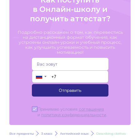
в Онлайн-школу и
получить аттестат?
Подробно расскажем о том, как перевестись
на дистанционный формат обучения, как
устроены онлайн-уроки и учебный процесс,
как улучшить успеваемость и повысить
мотивацию!
▼
Отправить
Принимаю условия
соглашения
и
политики конфиденциальности
.
Все предметы
3 класс
Английский язык
Describing clothes