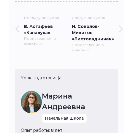
Предыдущий урок
Следующий урок
В. Астафьев
И. Соколов-
«Капалуха»
Микитов
Произведения о
«Листопадничек»
животных
Произведения о
животных
Урок подготовил(а)
Марина
Андреевна
Начальная школа
Опыт работы:
8 лет