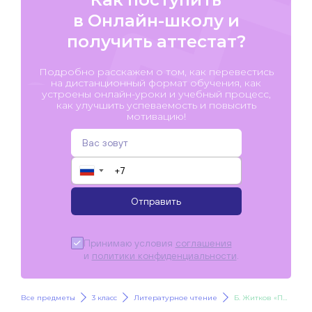
в Онлайн-школу и
получить аттестат?
Подробно расскажем о том, как перевестись
на дистанционный формат обучения, как
устроены онлайн-уроки и учебный процесс,
как улучшить успеваемость и повысить
мотивацию!
▼
Отправить
Принимаю условия
соглашения
и
политики конфиденциальности
.
Все предметы
3 класс
Литературное чтение
Б. Житков «Про обезьянку»