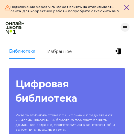
Подключение через VPN может влиять на стабильность
сайта. Для корректной работы попробуйте отключить VPN.
Библиотека
Избранное
Цифровая
библиотека
Интернет-библиотека по школьным предметам от
«Онлайн-школы». Библиотека поможет решить
домашнее задание, подготовиться к контрольной и
вспомнить прошлые темы.