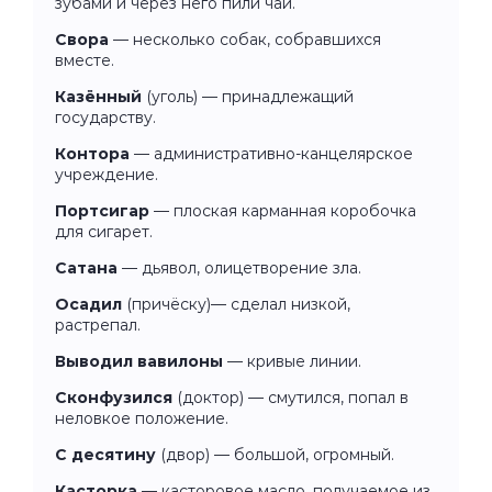
зубами и через него пили чай.
Свора
— несколько собак, собравшихся
вместе.
Казённый
(уголь) — принадлежащий
государству.
Контора
— административно-канцелярское
учреждение.
Портсигар
— плоская карманная коробочка
для сигарет.
Сатана
— дьявол, олицетворение зла.
Осадил
(причёску)— сделал низкой,
растрепал.
Выводил вавилоны
— кривые линии.
Сконфузился
(доктор) — смутился, попал в
неловкое положение.
С десятину
(двор) — большой, огромный.
Касторка
— касторовое масло, получаемое из