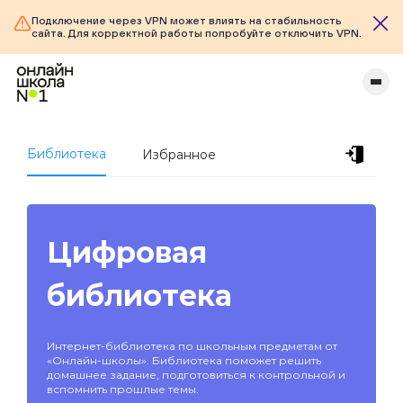
Подключение через VPN может влиять на стабильность
сайта. Для корректной работы попробуйте отключить VPN.
Библиотека
Избранное
Цифровая
библиотека
Интернет-библиотека по школьным предметам от
«Онлайн-школы». Библиотека поможет решить
домашнее задание, подготовиться к контрольной и
вспомнить прошлые темы.