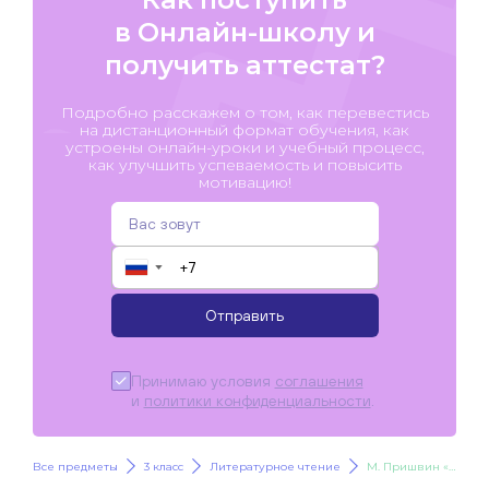
в Онлайн-школу и
получить аттестат?
Подробно расскажем о том, как перевестись
на дистанционный формат обучения, как
устроены онлайн-уроки и учебный процесс,
как улучшить успеваемость и повысить
мотивацию!
▼
Отправить
Принимаю условия
соглашения
и
политики конфиденциальности
.
Все предметы
3 класс
Литературное чтение
М. Пришвин «Моя Родина»