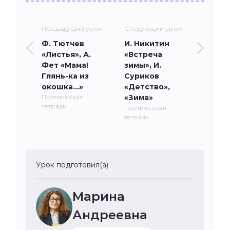
Предыдущий урок
Следующий урок
Ф. Тютчев
И. Никитин
«Листья», А.
«Встреча
Фет «Мама!
зимы», И.
Глянь-ка из
Суриков
окошка…»
«Детство»,
Поэтическая
«Зима»
тетрадь
Поэтическая
тетрадь
Урок подготовил(а)
Марина
Андреевна