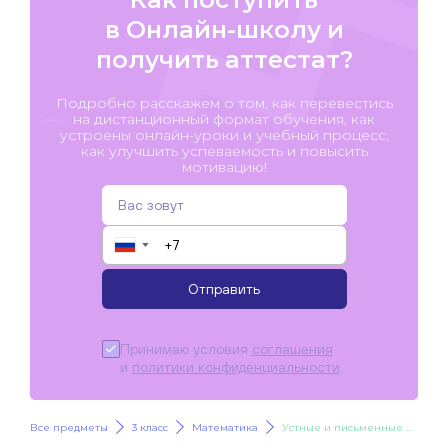
в Онлайн-школу и
получить аттестат?
Подробно расскажем о том, как перевестись
на дистанционный формат обучения, как
устроены онлайн-уроки и учебный процесс,
как улучшить успеваемость и повысить
мотивацию!
▼
Отправить
Принимаю условия
соглашения
и
политики конфиденциальности
.
Все предметы
3 класс
Математика
Устные и письменные приёмы сложения и вычитания.