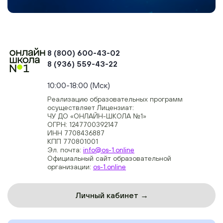
8 (800) 600-43-02
8 (936) 559-43-22
+74954451700, +74950040190
10:00-18:00 (Мск)
Реализацию образовательных программ
осуществляет Лицензиат:
ЧУ ДО «ОНЛАЙН-ШКОЛА №1»
ОГРН: 1247700392147
ИНН 7708436887
КПП 770801001
Эл. почта:
info@os-1.online
Официальный сайт образовательной
организации:
os-1.online
Личный кабинет →