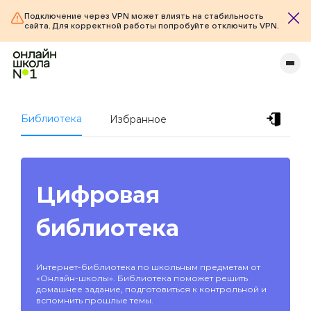
Подключение через VPN может влиять на стабильность
сайта. Для корректной работы попробуйте отключить VPN.
Библиотека
Избранное
Цифровая
библиотека
Интернет-библиотека по школьным предметам от
«Онлайн-школы». Библиотека поможет решить
домашнее задание, подготовиться к контрольной и
вспомнить прошлые темы.