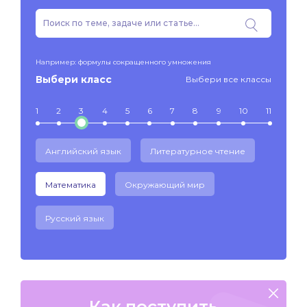
Например: формулы сокращенного умножения
Выбери класс
Выбери все классы
1
2
3
4
5
6
7
8
9
10
11
Английский язык
Литературное чтение
Математика
Окружающий мир
Русский язык
Как поступить