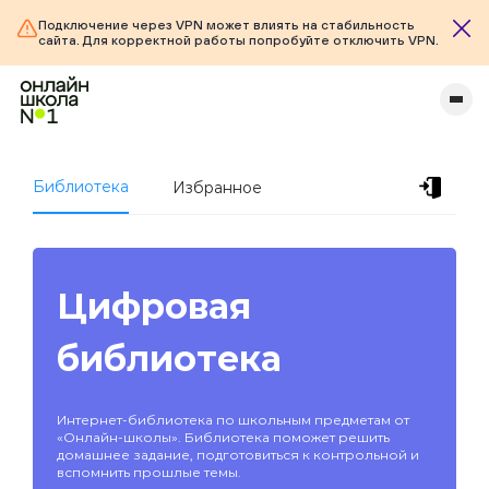
Подключение через VPN может влиять на стабильность
сайта. Для корректной работы попробуйте отключить VPN.
Библиотека
Избранное
Цифровая
библиотека
Интернет-библиотека по школьным предметам от
«Онлайн-школы». Библиотека поможет решить
домашнее задание, подготовиться к контрольной и
вспомнить прошлые темы.