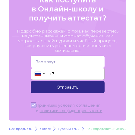
в Онлайн-школу и
получить аттестат?
Подробно расскажем о том, как перевестись
на дистанционный формат обучения, как
устроены онлайн-уроки и учебный процесс,
как улучшить успеваемость и повысить
мотивацию!
▼
Отправить
Принимаю условия
соглашения
и
политики конфиденциальности
.
Все предметы
3 класс
Русский язык
Как определить имена прилагательные. Роль прилагательных в тексте. Текст-описание. Учимся писать сочинение