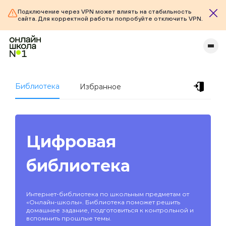
Подключение через VPN может влиять на стабильность
сайта. Для корректной работы попробуйте отключить VPN.
Библиотека
Избранное
Цифровая
библиотека
Интернет-библиотека по школьным предметам от
«Онлайн-школы». Библиотека поможет решить
домашнее задание, подготовиться к контрольной и
вспомнить прошлые темы.