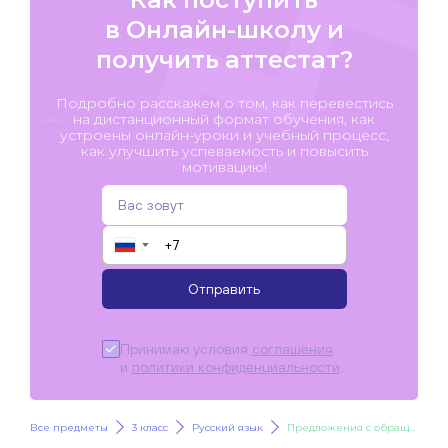
в Онлайн-школу и
получить аттестат?
Подробно расскажем о том, как перевестись
на дистанционный формат обучения, как
устроены онлайн-уроки и учебный процесс,
как улучшить успеваемость и повысить
мотивацию!
▼
Отправить
Принимаю условия
соглашения
и
политики конфиденциальности
.
Все предметы
3 класс
Русский язык
Предложения с обращением. Главные и второстепенные члены предложения.