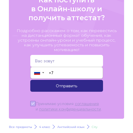
в Онлайн-школу и
получить аттестат?
Подробно расскажем о том, как перевестись
на дистанционный формат обучения, как
устроены онлайн-уроки и учебный процесс,
как улучшить успеваемость и повысить
мотивацию!
▼
Отправить
Принимаю условия
соглашения
и
политики конфиденциальности
.
Все предметы
4 класс
Английский язык
City