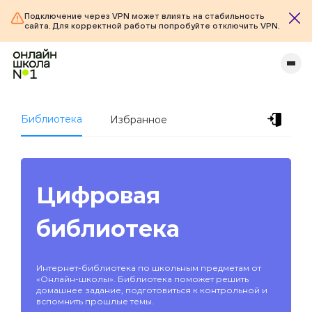
Подключение через VPN может влиять на стабильность
сайта. Для корректной работы попробуйте отключить VPN.
Библиотека
Избранное
Цифровая
библиотека
Интернет-библиотека по школьным предметам от
«Онлайн-школы». Библиотека поможет решить
домашнее задание, подготовиться к контрольной и
вспомнить прошлые темы.