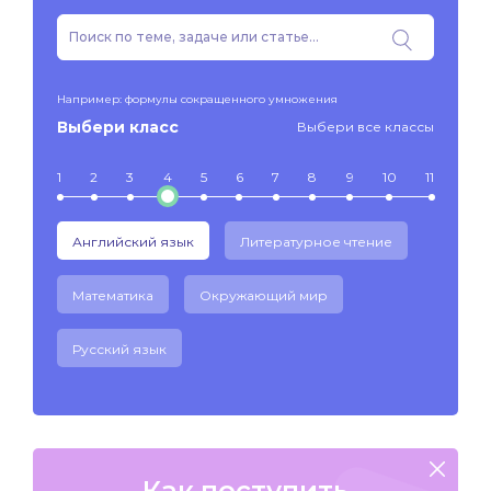
Например: формулы сокращенного умножения
Выбери класс
Выбери все классы
1
2
3
4
5
6
7
8
9
10
11
Английский язык
Литературное чтение
Математика
Окружающий мир
Русский язык
Как поступить