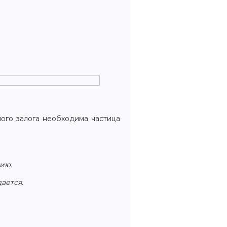
ого залога необходима частица
рию.
ается.