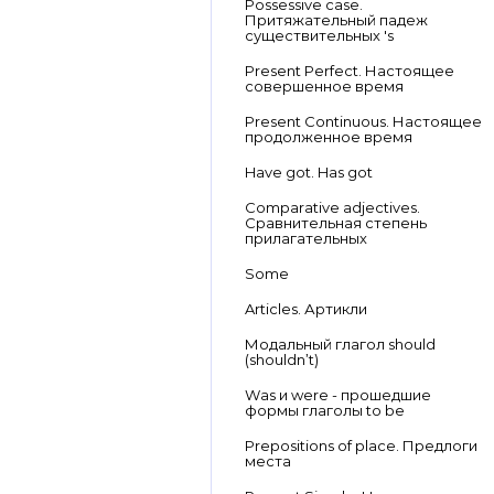
Possessive case.
Притяжательный падеж
существительных 's
Present Perfect. Настоящее
совершенное время
Present Continuous. Настоящее
продолженное время
Have got. Has got
Comparative adjectives.
Сравнительная степень
прилагательных
Some
Articles. Артикли
Модальный глагол should
(shouldn’t)
Was и were - прошедшие
формы глаголы to be
Prepositions of place. Предлоги
места