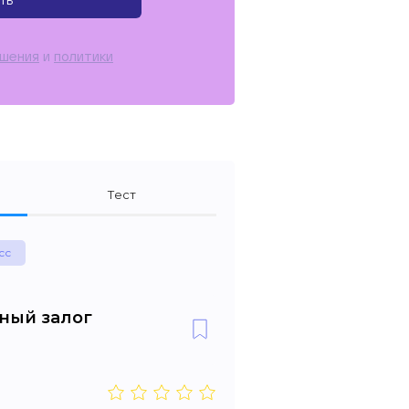
ть
ашения
и
политики
Тест
сс
вный залог