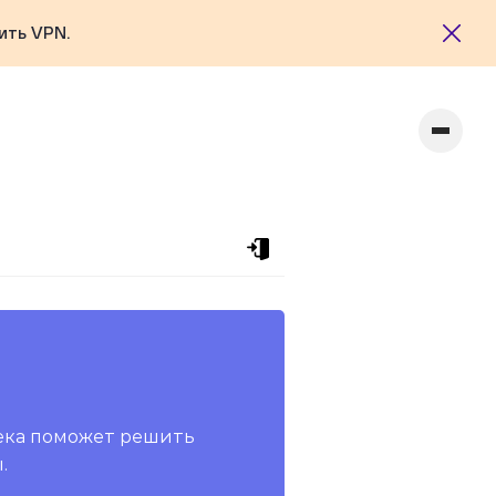
ить VPN.
ека поможет решить
.