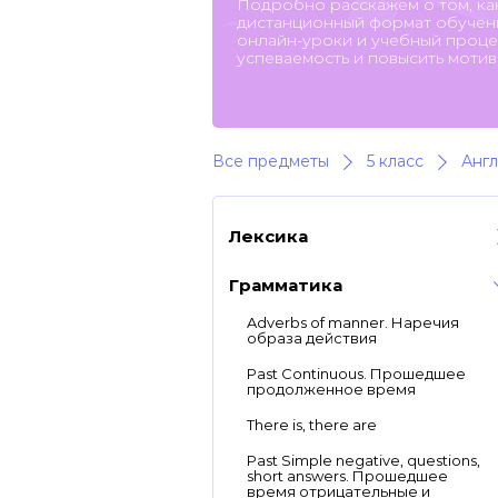
Подробно расскажем о том, ка
дистанционный формат обучени
онлайн-уроки и учебный процес
успеваемость и повысить мотив
Все предметы
5 класс
Англ
Лексика
Грамматика
Adverbs of manner. Наречия
образа действия
Past Continuous. Прошедшее
продолженное время
There is, there are
Past Simple negative, questions,
short answers. Прошедшее
время отрицательные и