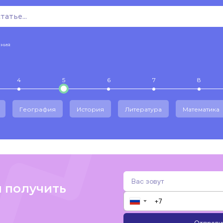
ения
4
5
6
7
8
География
История
Литература
Математика
и получить
▼