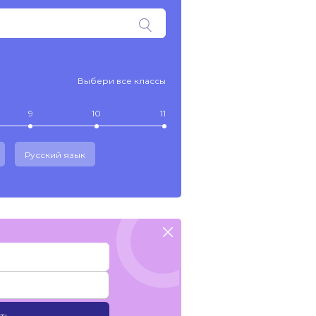
Выбери все классы
9
10
11
Русский язык