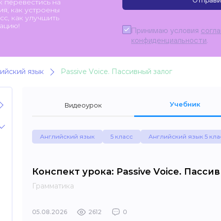
Отправи
к перевестись на
я, как устроены
с, как улучшить
ацию!
Принимаю условия
согл
конфиденциальности
.
ийский язык
Passive Voice. Пассивный залог
Учебник
Видеоурок
Английский язык
5 класс
Английский язык 5 кла
Конспект урока: Passive Voice. Пасси
Грамматика
05.08.2026
2612
0