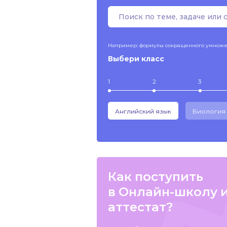
Например: формулы сокращенного умнож
Выбери класс
1
2
3
Английский язык
Биология
Как поступить
в Онлайн-школу 
аттестат?