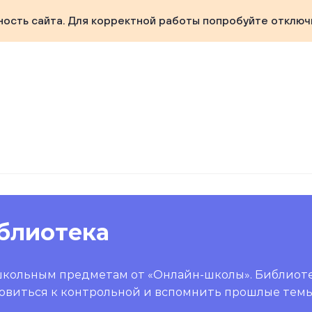
ность сайта. Для корректной работы попробуйте отключ
блиотека
школьным предметам от «Онлайн-школы». Библиот
овиться к контрольной и вспомнить прошлые темы