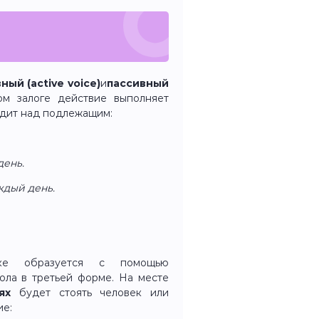
ный (active voice)
и
пассивный
ом залоге действие выполняет
одит над подлежащим:
день.
ждый день.
ке образуется с помощью
гола в третьей форме. На месте
иях
будет стоять человек или
ие: