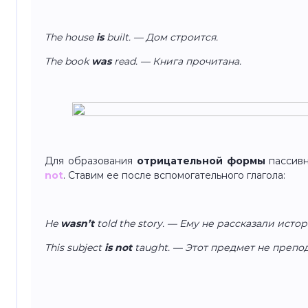
The house
is
built. — Дом строится.
The book
was
read. — Книга прочитана.
Для образования
отрицательной формы
пассивн
not
. Ставим ее после вспомогательного глагола:
He
wasn’t
told the story. — Ему не рассказали исто
This subject
is not
taught. — Этот предмет не препод