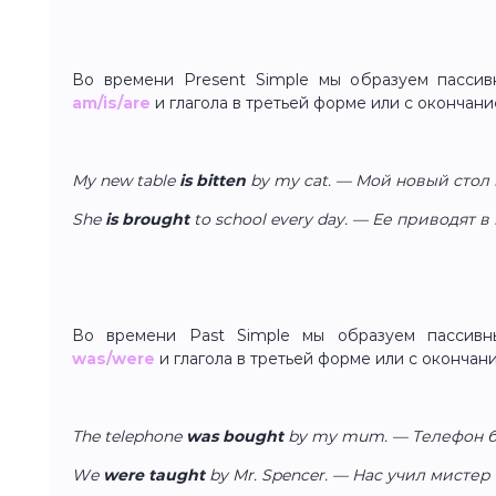
Во времени Present Simple мы образуем пассив
am/is/are
и глагола в третьей форме или с окончание
My new table
is
bitten
by my cat. — Мой новый стол 
She
is brought
to school every day. — Ее приводят 
Во времени Past Simple мы образуем пассивн
was/were
и глагола в третьей форме или с окончани
The telephone
was bought
by my mum. — Телефон б
We
were taught
by Mr. Spencer. — Нас учил мистер