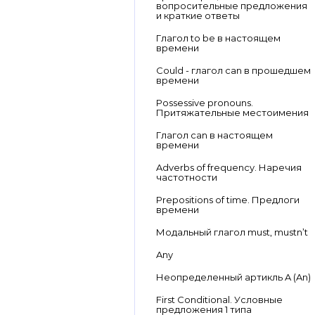
вопросительные предложения
и краткие ответы
Глагол to be в настоящем
времени
Could - глагол can в прошедшем
времени
Possessive pronouns.
Притяжательные местоимения
Глагол can в настоящем
времени
Adverbs of frequency. Наречия
частотности
Prepositions of time. Предлоги
времени
Модальный глагол must, mustn’t
Any
Неопределенный артикль A (An)
First Conditional. Условные
предложения 1 типа