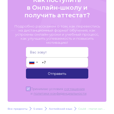
в Онлайн-школу и
получить аттестат?
Подробно расскажем о том, как перевестись
на дистанционный формат обучения, как
устроены онлайн-уроки и учебный процесс,
как улучшить успеваемость и повысить
мотивацию!
▼
Отправить
Принимаю условия
соглашения
и
политики конфиденциальности
.
Все предметы
5 класс
Английский язык
Could - глагол can в прошедшем времени