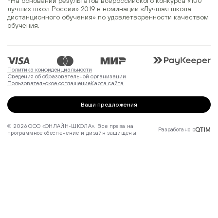
*На основании результатов всероссийского конкурса
«100
лучших школ России» 2019
в номинации
«Лучшая школа
дистанционного обучения»
по удовлетворенности качеством
обучения.
Политика конфиденциальности
Сведения об образовательной организации
Пользовательское соглашение
Карта сайта
Ваши предложения
© 2026 ООО «ОНЛАЙН-ШКОЛА». Все права на
Разработано в
программное обеспечение и дизайн защищены.