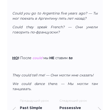
Could you go to Argentina five years ago? — Ты
мог поехать в Аргентину пять лет назад?
Could they speak French? — Они умели
говорить по-французски?
НО
!
После
could
мы
НЕ
ставим
to
:
They could tell me! — Они могли мне сказать!
We could dance there. — Мы могли там
танцевать.
Предыдущий урок
Следующий урок
Past Simple
Possessive