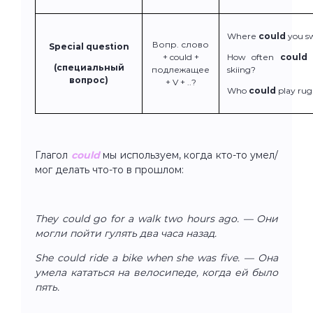
Where
could
you s
Вопр. слово
Special question
+ could +
How often
could
w
(специальный
подлежащее
skiing?
вопрос)
+ V + ..?
Who
could
play ru
Глагол
could
мы используем, когда кто-то умел/
мог делать что-то в прошлом:
They could go for a walk two hours ago. — Они
могли пойти гулять два часа назад.
She could ride a bike when she was five. — Она
умела кататься на велосипеде, когда ей было
пять.