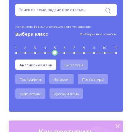
Например: формулы сокращенного умножения
Выбери класс
Выбери все классы
1
2
3
4
5
6
7
8
9
10
11
Английский язык
Биология
География
История
Литература
Математика
Русский язык
Как поступить