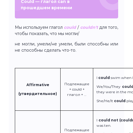
Could — глагол can в
прошедшем времени
Мы используем глагол
could
/
couldn't
для того,
чтобы показать, что мы могли/
не могли, умели/не умели, были способны или
не способны сделать что-то.
I
could
swim when I
Подлежащее
Affirmative
We/You/They
coul
+ could +
they were in the mo
(утвердительное)
глагол + …
She/He/It
could
pla
I
could not (couldn
was ten.
Подлежащее