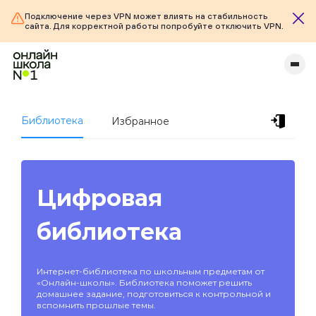
Подключение через VPN может влиять на стабильность
сайта. Для корректной работы попробуйте отключить VPN.
Библиотека
Избранное
Цифровая
библиотека
Интернет-библиотека по школьным предметам от
«Онлайн-школы». Библиотека поможет решить
домашнее задание, подготовиться к контрольной и
вспомнить прошлые темы.