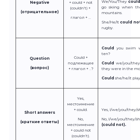
We/You/They
could
Negative
+ could + not
go skiing when th
(couldn’t) +
(отрицательное)
mountains.
глагол + …
She/He/It
could not
rugby.
Could
you swim 
ten?
Could +
Question
подлежащее
Could
we/you/they
(вопрос)
+ глагол + ..?
they were in the m
Could
she/he/it
pla
Yes,
местоимение
+ could.
Yes, I/we/you/they/s
Short answers
No,
No,
I/we/you/they/sh
(краткие ответы)
местоимение
(could not).
+ could not
(couldn’t).