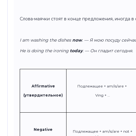
Слова-маячки стоят в конце предложения, иногда в 
I am washing the dishes
now
. — Я мою посуду сейчас
He is doing the ironing
today
. — Он гладит сегодня.
Affirmative
Подлежащее + am/is/are +
(утвердительное)
Ving + …
Negative
Подлежащее + am/is/are + not +