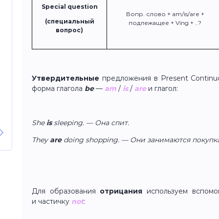
Special question
Вопр. слово + am/is/are +
(специальный
подлежащее + Ving + ..?
вопрос)
Утвердительные
предложения в Present Contin
форма глагола
be
—
am
/
is
/
are
и глагол:
She
is
sleeping. — Она спит.
They
are
doing shopping. — Они занимаются покупк
Для образования
отрицания
используем вспомо
и частичку
not
: