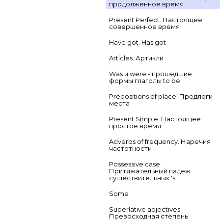
продолженное время
Present Perfect. Настоящее
совершенное время
Have got. Has got
Articles. Артикли
Was и were - прошедшие
формы глаголы to be
Prepositions of place. Предлоги
места
Present Simple. Настоящее
простое время
Adverbs of frequency. Наречия
частотности
Possessive case.
Притяжательный падеж
существительных 's
Some
Superlative adjectives.
Превосходная степень