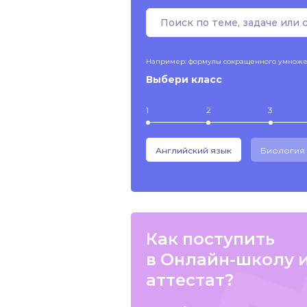
Например: формулы сокращенного умнож
Выбери класс
1
2
3
Английский язык
Биология
Как поступить
в Онлайн-школу 
аттестат?