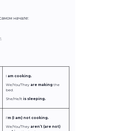
самом начале:
.
I
am cooking.
We/You/They
are making
the
bed.
She/He/It
is sleeping.
I’
m (I am) not cooking.
We/You/They
aren’t (are not)