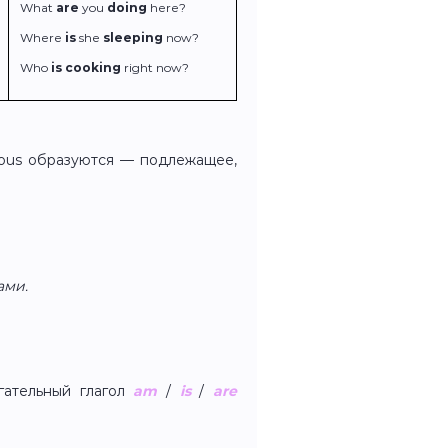
What
are
you
doing
here?
Where
is
she
sleeping
now?
Who
is cooking
right now?
uous образуются — подлежащее,
ами.
гательный глагол
am
/
is
/
are