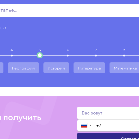
ения
4
5
6
7
8
География
История
Литература
Математика
и получить
▼