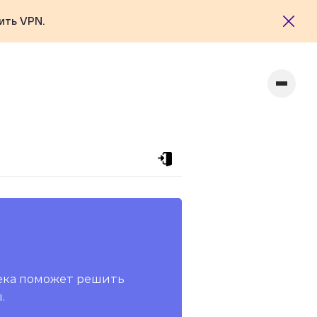
ить VPN.
ека поможет решить
.