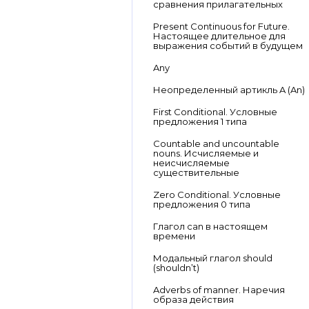
сравнения прилагательных
Present Continuous for Future.
Настоящее длительное для
выражения событий в будущем
Any
Неопределенный артикль A (An)
First Conditional. Условные
предложения 1 типа
Countable and uncountable
nouns. Исчисляемые и
неисчисляемые
существительные
Zero Conditional. Условные
предложения 0 типа
Глагол can в настоящем
времени
Модальный глагол should
(shouldn’t)
Adverbs of manner. Наречия
образа действия