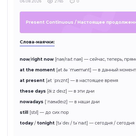
06.08.2026
2765
0
Present Continuous / Настоящее продолжен
Слова-маячки:
now
/
right now
[naʊ/raɪt naʊ] — сейчас, теперь, пря
at the moment
[æt ðə ˈməʊmənt] — в данный момент
at present
[æt ˈprɛznt] — в настоящее время
these days
[ðiːz deɪz] — в эти дни
nowadays
[ˈnaʊədeɪz] — в наши дни
still
[stɪl] — до сих пор
today
/
tonight
[təˈdeɪ / təˈnaɪt] — сегодня / сегодн