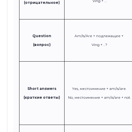
Ving + …
(отрицательное)
Question
Am/Is/Are + подлежащее +
(вопрос)
Ving + ..?
Short answers
Yes, местоимение + am/is/are.
(краткие ответы)
No, местоимение + am/is/are + not.