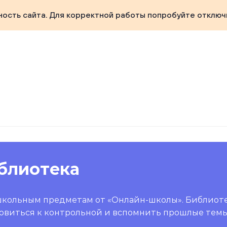
ность сайта. Для корректной работы попробуйте отключ
блиотека
школьным предметам от «Онлайн-школы». Библиот
овиться к контрольной и вспомнить прошлые темы