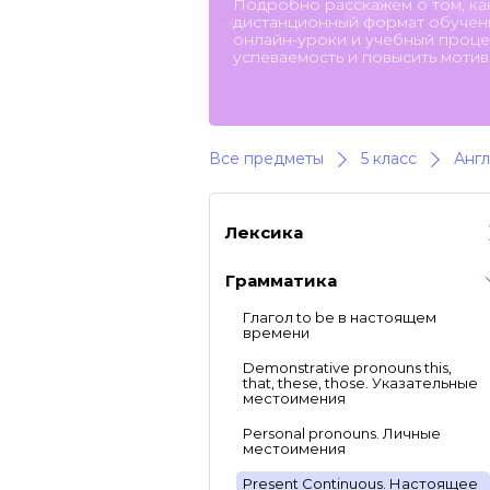
Подробно расскажем о том, ка
дистанционный формат обучени
онлайн-уроки и учебный процес
успеваемость и повысить мотив
Все предметы
5 класс
Англ
Лексика
Грамматика
Глагол to be в настоящем
времени
Demonstrative pronouns this,
that, these, those. Указательные
местоимения
Personal pronouns. Личные
местоимения
Present Continuous. Настоящее