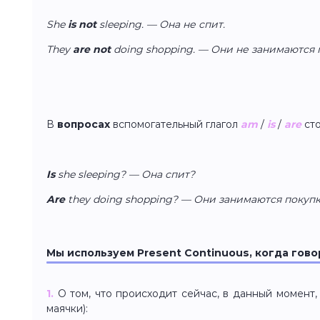
She
is not
sleeping. — Она не спит.
They
are not
doing shopping. — Они не занимаются 
В
вопросах
вспомогательный глагол
am
/
is
/
are
сто
Is
she sleeping? — Она спит?
Are
they doing shopping? — Они занимаются покуп
Мы используем Present Continuous, когда гово
1.
О том, что происходит сейчас, в данный момент, с
маячки):