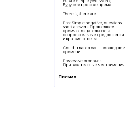
Future Simple (Will. Won’t).
Будущее простое время
There is, there are
Past Simple negative, questions,
short answers. Прошедшее
время отрицательные и
вопросительные предложения
и краткие ответы
Could - глагол can в прошедшем
времени
Possessive pronouns.
Притяжательные местоимения
Письмо