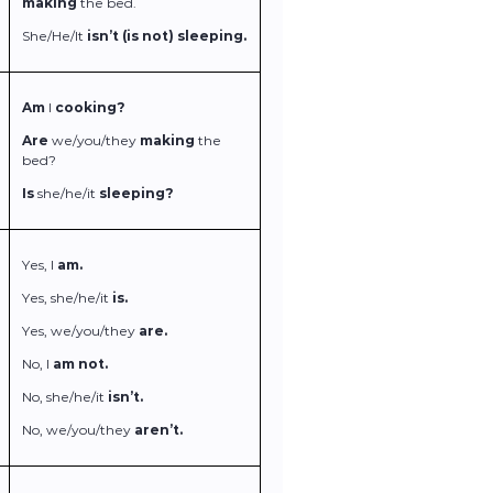
making
the bed.
She/He/It
isn’t (is not) sleeping.
Am
I
cooking?
Are
we/you/they
making
the
bed?
Is
she/he/it
sleeping?
Yes, I
am.
Yes,
she/he/it
is.
Yes, we/you/they
are.
No,
I
am not.
No, she/he/it
isn’t.
No, we/you/they
aren’t.