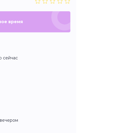
ное время
мо сейчас
я вечером