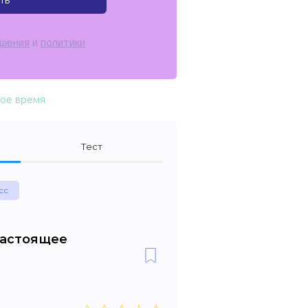
ть
ашения
и
политики
ное время
Тест
сс
 Настоящее