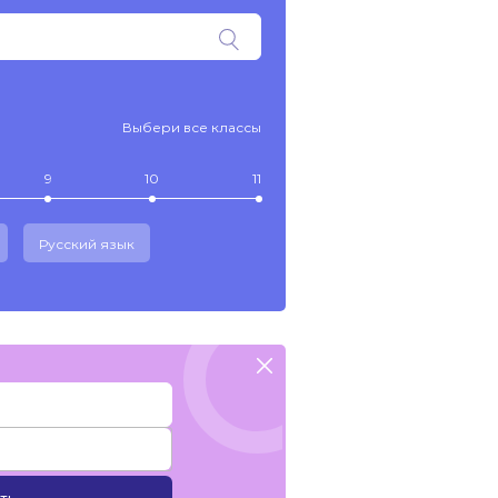
Выбери все классы
9
10
11
Русский язык