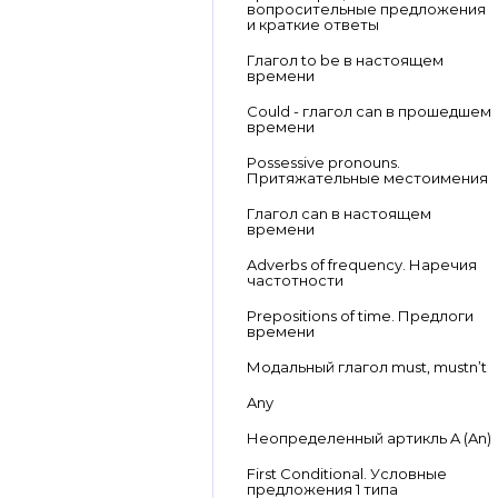
вопросительные предложения
и краткие ответы
Глагол to be в настоящем
времени
Could - глагол can в прошедшем
времени
Possessive pronouns.
Притяжательные местоимения
Глагол can в настоящем
времени
Adverbs of frequency. Наречия
частотности
Prepositions of time. Предлоги
времени
Модальный глагол must, mustn’t
Any
Неопределенный артикль A (An)
First Conditional. Условные
предложения 1 типа