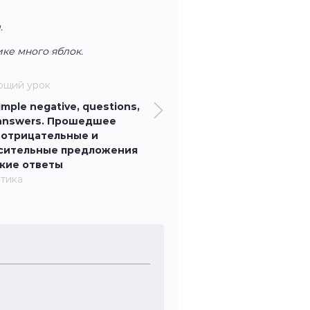
.
ике много яблок.
ющий урок
imple negative, questions,
 answers. Прошедшее
 отрицательные и
сительные предложения
ткие ответы
тика