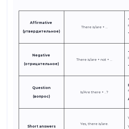
Affirmative
There is/are + …
(утвердительное)
Negative
There is/are + not + …
(отрицательное)
Question
Is/Are there + ..?
(вопрос)
Yes, there is/are.
Short answers