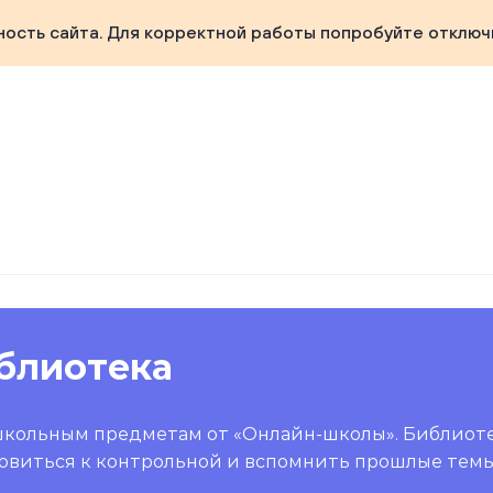
ность сайта. Для корректной работы попробуйте отключ
блиотека
школьным предметам от «Онлайн-школы». Библиот
овиться к контрольной и вспомнить прошлые темы