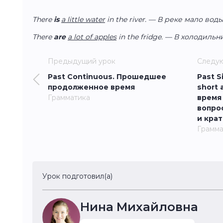
There
is
a little water
in the river. — В реке мало воды
There
are
a lot of apples
in the fridge. — В холодильн
Предыдущий урок
Следу
Past Continuous. Прошедшее
Past S
продолженное время
short
Грамматика
время
вопро
и кра
Грамма
Урок подготовил(а)
Нина Михайловна