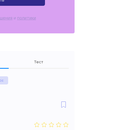
ть
ашения
и
политики
Тест
сс