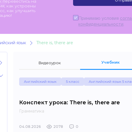
Отправи
к перевестись на
я, как устроены
с, как улучшить
ацию!
Принимаю условия
согл
конфиденциальности
.
ийский язык
There is, there are
Учебник
Видеоурок
Английский язык
5 класс
Английский язык 5 кла
Конспект урока: There is, there are
Грамматика
04.08.2026
2078
0