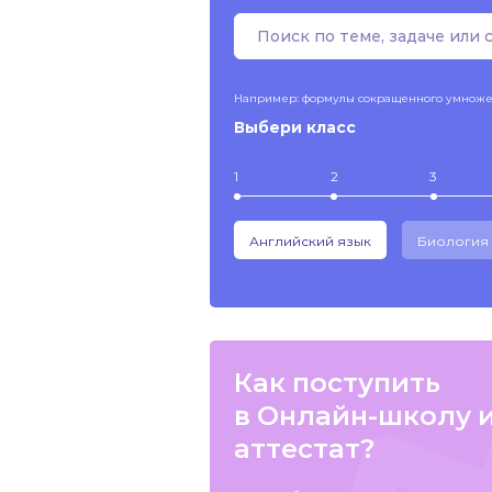
Например: формулы сокращенного умнож
Выбери класс
1
2
3
Английский язык
Биология
Как поступить
в Онлайн-школу 
аттестат?