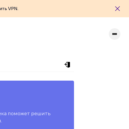
ить VPN.
ека поможет решить
.