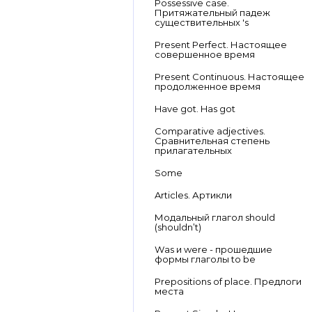
Possessive case.
Притяжательный падеж
существительных 's
Present Perfect. Настоящее
совершенное время
Present Continuous. Настоящее
продолженное время
Have got. Has got
Comparative adjectives.
Сравнительная степень
прилагательных
Some
Articles. Артикли
Модальный глагол should
(shouldn’t)
Was и were - прошедшие
формы глаголы to be
Prepositions of place. Предлоги
места