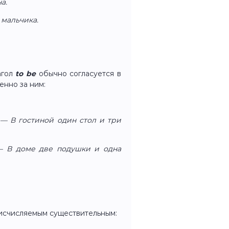
а.
 мальчика.
агол
to be
обычно согласуется в
енно за ним:
m. — В гостиной один стол и три
 — В доме две подушки и одна
исчисляемым существительным: