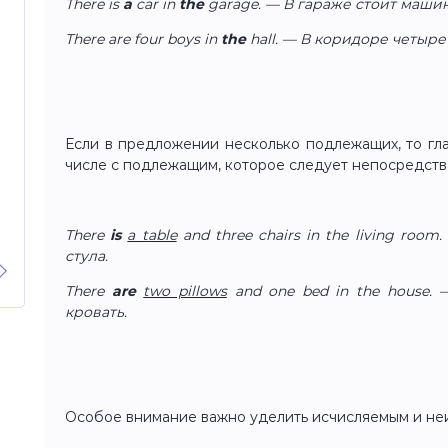
There is
a
car in
the
garage. — В гараже стоит машин
There are four boys in
the
hall. — В коридоре четыре
Если в предложении несколько подлежащих, то гл
числе с подлежащим, которое следует непосредств
There
is
a table
and three chairs in the living roo
стула.
There
are
two pillows
and one bed in the house.
кровать.
Особое внимание важно уделить исчисляемым и не