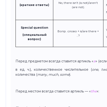
No, there isn’t (is not)/aren’t
(краткие ответы)
(are not).
Special question
Вопр. слово + is/are there +
(специальный
..?
вопрос)
Перед предметом всегда ставится артикль «
a
» (ес
в ед. ч.), количественное числительное (
one
,
tw
количества (
many
,
much
,
some
).
Перед местом всегда ставится артикль — «
the
»: