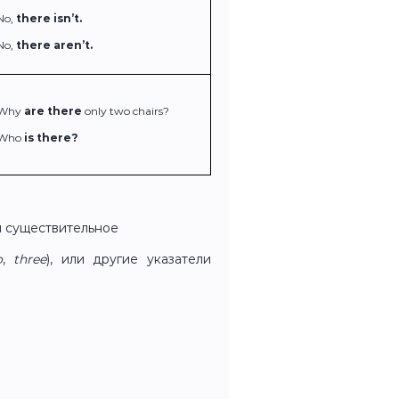
No,
there isn’t.
No,
there aren’t.
Why
are there
only two chairs?
Who
is there?
ли существительное
o
,
three
), или другие указатели