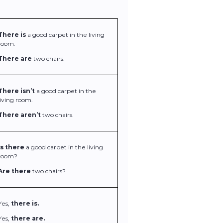
There is
a good carpet in the living
room.
There are
two chairs.
There isn’t
a good carpet in the
living room.
There aren’t
two chairs.
Is there
a good carpet in the living
room?
Are there
two chairs?
Yes,
there is.
Yes,
there are.