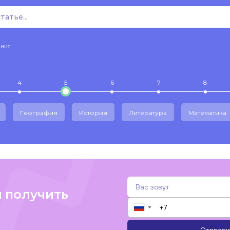
ения
4
5
6
7
8
География
История
Литература
Математика
и получить
▼