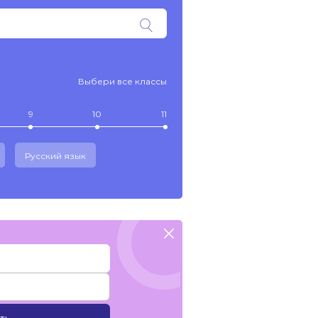
Выбери все классы
9
10
11
Русский язык