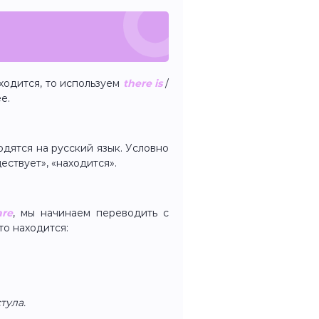
аходится, то используем
there is
/
е.
дятся на русский язык. Условно
ествует», «находится».
are
, мы начинаем переводить с
то находится:
стула.