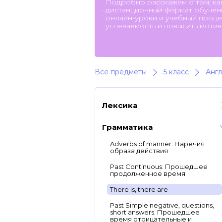
Подробно расскажем о том, ка
дистанционный формат обучени
онлайн-уроки и учебный процес
успеваемость и повысить мотив
Все предметы
5 класс
Англ
Лексика
Грамматика
Adverbs of manner. Наречия
образа действия
Past Continuous. Прошедшее
продолженное время
There is, there are
Past Simple negative, questions,
short answers. Прошедшее
время отрицательные и