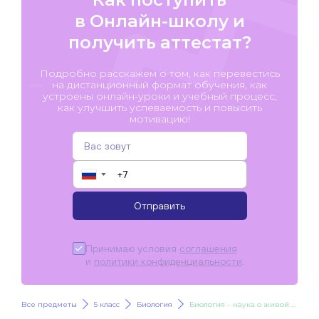
в Онлайн-школу и
получить аттестат?
Подробно расскажем о том, как перевестись
на дистанционный формат обучения, как
устроены онлайн-уроки и учебный процесс,
как улучшить успеваемость и повысить
мотивацию!
▼
Отправить
Принимаю условия
соглашения
и
политики конфиденциальности
.
Все предметы
5 класс
Биология
Биология – наука о живой природе