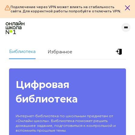
Подключение через VPN может влиять на стабильность
сайта. Для корректной работы попробуйте отключить VPN.
Библиотека
Избранное
Цифровая
библиотека
Интернет-библиотека по школьным предметам от
«Онлайн-школы». Библиотека поможет решить
домашнее задание, подготовиться к контрольной и
вспомнить прошлые темы.