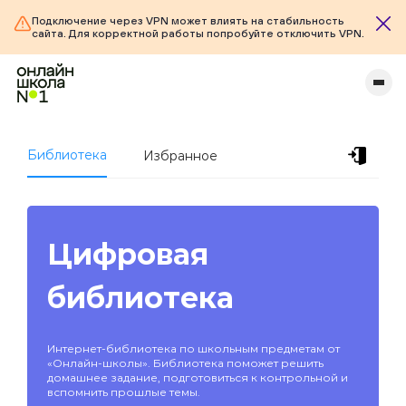
Подключение через VPN может влиять на стабильность
сайта. Для корректной работы попробуйте отключить VPN.
Библиотека
Избранное
Цифровая
библиотека
Интернет-библиотека по школьным предметам от
«Онлайн-школы». Библиотека поможет решить
домашнее задание, подготовиться к контрольной и
вспомнить прошлые темы.