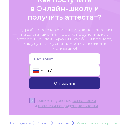
в Онлайн-школу и
получить аттестат?
Подробно расскажем о том, как перевестись
на дистанционный формат обучения, как
устроены онлайн-уроки и учебный процесс,
как улучшить успеваемость и повысить
мотивацию!
▼
Отправить
Принимаю условия
соглашения
и
политики конфиденциальности
.
Все предметы
5 класс
Биология
Разнообразие, распространение и значение растений