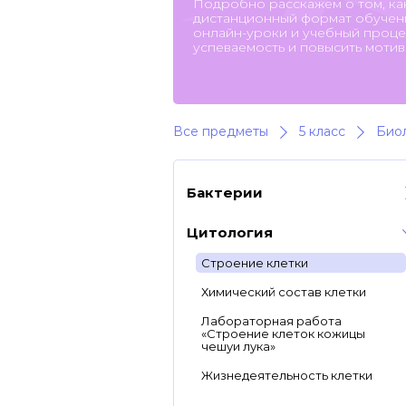
Подробно расскажем о том, ка
дистанционный формат обучени
онлайн-уроки и учебный процес
успеваемость и повысить мотив
Все предметы
5 класс
Био
Бактерии
Цитология
Строение клетки
Химический состав клетки
Лабораторная работа
«Строение клеток кожицы
чешуи лука»
Жизнедеятельность клетки