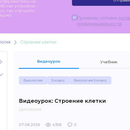
Отправи
к перевестись на
я, как устроены
с, как улучшить
ацию!
Принимаю условия
согл
конфиденциальности
.
логия
Строение клетки
Видеоурок
Учебник
Биология
5 класс
Биология 5 класс
Видеоурок: Строение клетки
Цитология
07.08.2026
4358
0