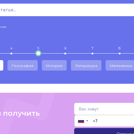
ения
4
5
6
7
8
География
История
Литература
Математика
и получить
▼