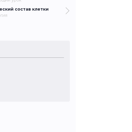
ющий урок
еский состав клетки
гия