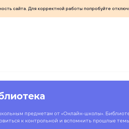
ность сайта. Для корректной работы попробуйте отключ
блиотека
школьным предметам от «Онлайн-школы». Библиот
овиться к контрольной и вспомнить прошлые темы