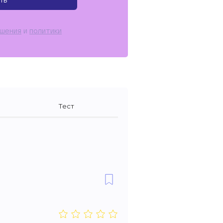
ть
ашения
и
политики
Тест