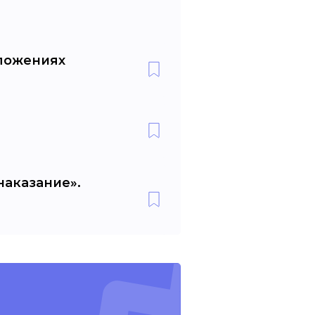
дложениях
наказание».