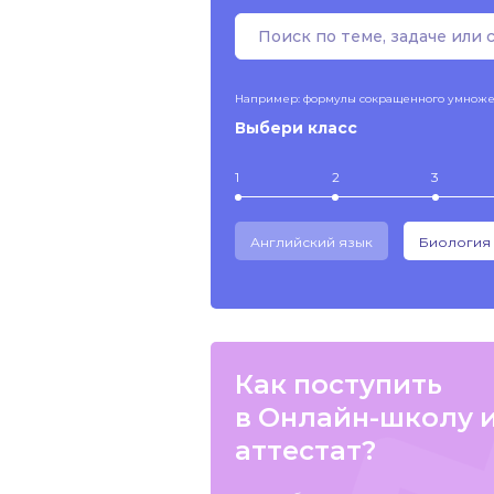
Например: формулы сокращенного умнож
Выбери класс
1
2
3
Английский язык
Биология
Как поступить
в Онлайн-школу 
аттестат?