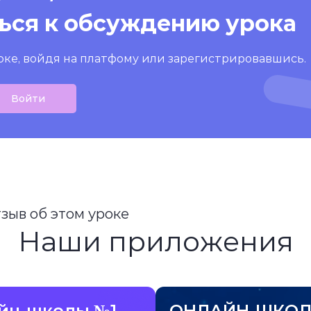
ься к обсуждению урока
оке, войдя на платфому или зарегистрировавшись.
Войти
тзыв об этом уроке
Наши приложения
йн-школы №1
ОНЛАЙН-ШКОЛ