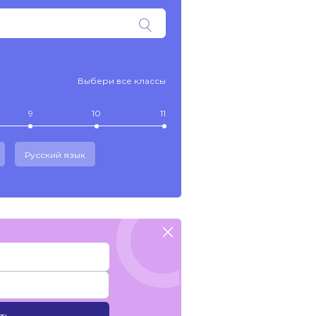
Выбери все классы
9
10
11
Русский язык