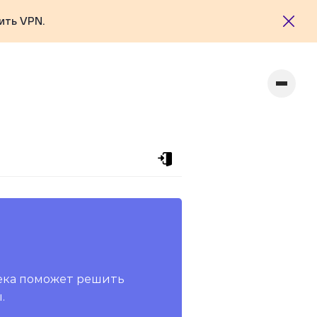
ить VPN.
ека поможет решить
.