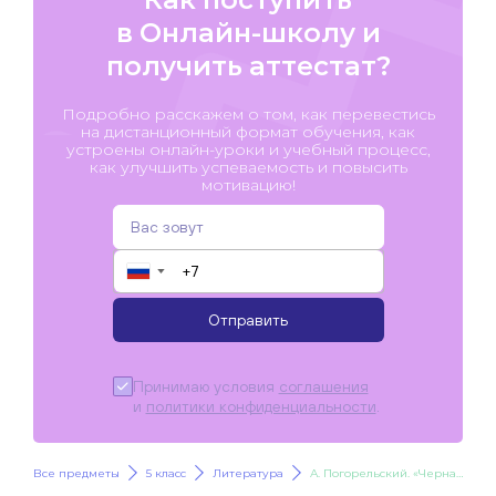
в Онлайн-школу и
получить аттестат?
Подробно расскажем о том, как перевестись
на дистанционный формат обучения, как
устроены онлайн-уроки и учебный процесс,
как улучшить успеваемость и повысить
мотивацию!
▼
Отправить
Принимаю условия
соглашения
и
политики конфиденциальности
.
Все предметы
5 класс
Литература
А. Погорельский. «Черная курица, или Подземные жители»