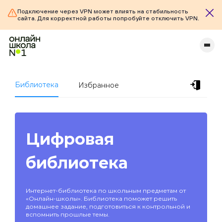
Подключение через VPN может влиять на стабильность
сайта. Для корректной работы попробуйте отключить VPN.
Библиотека
Избранное
Цифровая
библиотека
Интернет-библиотека по школьным предметам от
«Онлайн-школы». Библиотека поможет решить
домашнее задание, подготовиться к контрольной и
вспомнить прошлые темы.