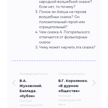
народной волшебной сказке?
Если нет, то почему?
Похож ли Алеша на героев
волшебных сказок? Он
положительный герой или
отрицательный?
Чем сказка А. Погорельского
отличается от фольклорных
сказок
Чему может научить эта сказка?
Предыдущий урок
Следующий урок
В.А.
В.Г. Короленко.
Жуковский.
«В дурном
Баллада.
обществе»
«Кубок»
Русская
литература XIX
Русская
века
литература XIX