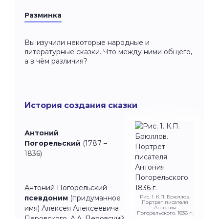
Разминка
Вы изучили некоторые народные и
литературные сказки. Что между ними общего,
а в чём различия?
История создания сказки
Антоний
Погорельский
(1787 –
1836)
Антоний Погорельский –
псевдоним
(придуманное
Рис. 1. К.П. Брюллов.
Портрет писателя
имя) Алексея Алексеевича
Антония
Погорельского. 1836 г.
Перовского. А.А. Перовский