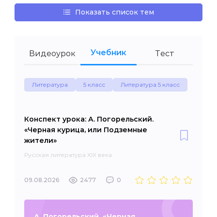
Показать список тем
Учебник
Видеоурок
Тест
Литература
5 класс
Литература 5 класс
Конспект урока: А. Погорельский.
«Черная курица, или Подземные
жители»
Русская литература XIX века
09.08.2026
2477
0
А. Погорельский. «Черная