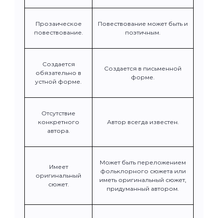
Прозаическое
Повествование может быть и
повествование.
поэтичным.
Создается
Создается в письменной
обязательно в
форме.
устной форме.
Отсутствие
конкретного
Автор всегда известен.
автора.
Может быть переложением
Имеет
фольклорного сюжета или
оригинальный
иметь оригинальный сюжет,
сюжет.
придуманный автором.