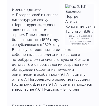
Именно для него
А. Погорельский и написал
литературную сказку
«Черная курица», сделав
племянника главным
героем. Произведение
Рис. 2. К.П. Брюллов.
Портрет Алексея
было написано в 1826 году,
Константиновича
Толстого. 1836 г.
а опубликовано в 1829 году.
В основу содержания легли также
собственные воспоминания писателя о
петербургском пансионе, откуда он бежал в
детстве. В его произведении современники
обнаружили подражание немецким
романтикам, в особенности Э.Т.А. Гофману,
отчего А. Погорельского окрестили «русским
Гофманом». Влияние Э.Т.А. Гофмана находится
в творчестве А.С. Пушкина, Н.В. Гоголя.
Произведение А. Погорельского