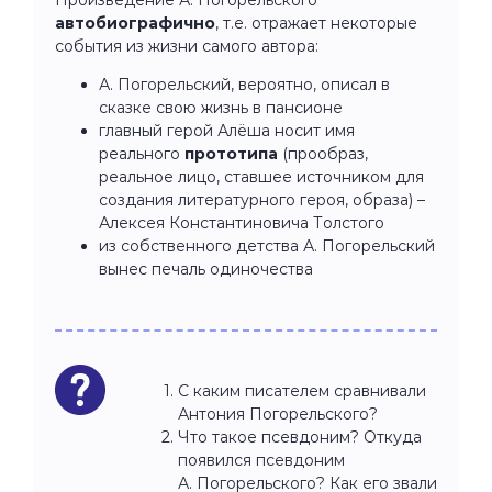
автобиографично
, т.е. отражает некоторые
события из жизни самого автора:
А. Погорельский, вероятно, описал в
сказке свою жизнь в пансионе
главный герой Алёша носит имя
реального
прототипа
(прообраз,
реальное лицо, ставшее источником для
создания литературного героя, образа) –
Алексея Константиновича Толстого
из собственного детства А. Погорельский
вынес печаль одиночества
С каким писателем сравнивали
Антония Погорельского?
Что такое псевдоним? Откуда
появился псевдоним
А. Погорельского? Как его звали