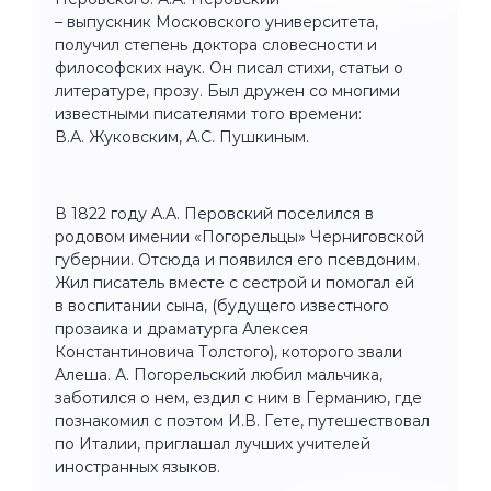
– выпускник Московского университета,
получил степень доктора словесности и
философских наук. Он писал стихи, статьи о
литературе, прозу. Был дружен со многими
известными писателями того времени:
В.А. Жуковским, А.С. Пушкиным.
В 1822 году А.А. Перовский поселился в
родовом имении «Погорельцы» Черниговской
губернии. Отсюда и появился его псевдоним.
Жил писатель вместе с сестрой и помогал ей
в воспитании сына, (будущего известного
прозаика и драматурга Алексея
Константиновича Толстого), которого звали
Алеша. А. Погорельский любил мальчика,
заботился о нем, ездил с ним в Германию, где
познакомил с поэтом И.В. Гете, путешествовал
по Италии, приглашал лучших учителей
иностранных языков.