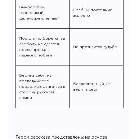
Выносливый,
Слабый, постоянно
терпеливый,
жалуется
целеустремленный
Постоянно борется за
свободу, не сдаётся
Не противится судьбе
после провала
первого побега
Верит в себя, из
последних сил
Бездеятельный, не
продолжал двигаться в
верит в себя
сторону русском
армии
Герои рассказа представлены на основе