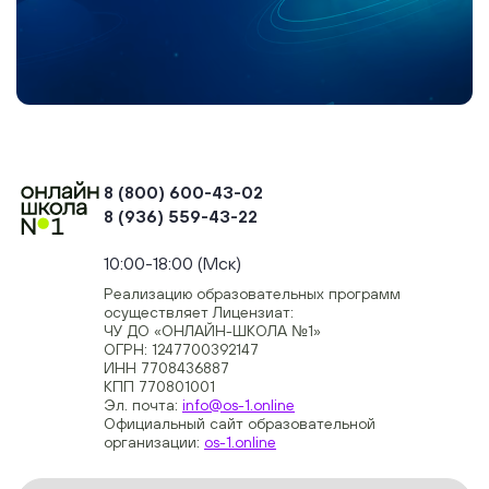
8 (800) 600-43-02
8 (936) 559-43-22
+74954451700, +74950040190
10:00-18:00 (Мск)
Реализацию образовательных программ
осуществляет Лицензиат:
ЧУ ДО «ОНЛАЙН-ШКОЛА №1»
ОГРН: 1247700392147
ИНН 7708436887
КПП 770801001
Эл. почта:
info@os-1.online
Официальный сайт образовательной
организации:
os-1.online