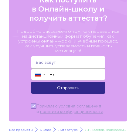
в Онлайн-школу и
получить аттестат?
Подробно расскажем о том, как перевестись
на дистанционный формат обучения, как
устроены онлайн-уроки и учебный процесс,
как улучшить успеваемость и повысить
мотивацию!
▼
Отправить
Принимаю условия
соглашения
и
политики конфиденциальности
.
Все предметы
5 класс
Литература
Л.Н. Толстой. «Кавказский пленник»