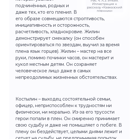
Рис. 4. А.З. Иткин.
Иллюстрация к
подчинённых, родных и
рассказу «Кавказский
пленник»
даже тех, кто его пленил. В
его образе совмещаются строптивость,
инициативность и осторожность,
расчетливость, хладнокровие. Жилин
демонстрирует смекалку (он способен
ориентироваться по звездам, выучил за время
плена язык горцев). Жилин – мастер на все
руки, помимо починки часов, он мастерит и
кукол местным детям. Он сохраняет
человеческое лицо даже в самых
непреодолимых жизненных обстоятельствах.
Костылин – выходец состоятельной семьи,
офицер, неприспособлен к трудностям ни
физически, ни морально. Из-за его трусости
герои попали в плен. Он смиренно принимает
свою судьбу и даже не помышляет о побеге. В
плену он бездействует, целыми днями лежит и
сетует на судьбу, не предпринимая попыток