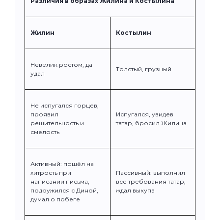
Различия в образах Жилина и Костылина
Жилин
Костылин
Невелик ростом, да
Толстый, грузный
удал
Не испугался горцев,
проявил
Испугался, увидев
решительность и
татар, бросил Жилина
смелость
Активный: пошёл на
хитрость при
Пассивный: выполнил
написании письма,
все требования татар,
подружился с Диной,
ждал выкупа
думал о побеге