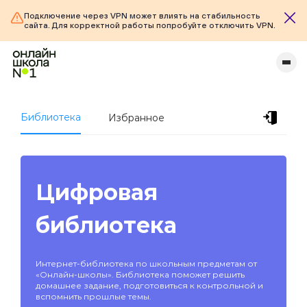
Подключение через VPN может влиять на стабильность
сайта. Для корректной работы попробуйте отключить VPN.
Библиотека
Избранное
Цифровая
библиотека
Интернет-библиотека по школьным предметам от
«Онлайн-школы». Библиотека поможет решить
домашнее задание, подготовиться к контрольной и
вспомнить прошлые темы.