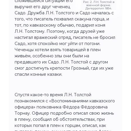
сложившейся ситуации его
Рис. 2. Л.Н. Толстой в
военной форме.
выручил его друг чеченец
Дагерротип 1854.
Садо. Дружба Л.Н. Толстого и Садо началась с
того, что писатель похвалил скакуна горца, и
тот, по кавказскому обычаю, подарил коня
Л.Н. Толстому. Поэтому, когда друзей уже
настигал вражеский отряд, писатель не бросил
Садо, хотя спокойно мог уйти от погони.
Чеченцы хотели взять товарищей в плен
живьём, особенно злы они были на
предавшего их Садо. Л.Н. Толстой с другом
смог достигнуть крепости Грозный, где их уже
спасли конные казаки.
Спустя какое-то время Л.Н. Толстой
познакомился с «Воспоминаниями кавказского
офицера» полковника Фёдора Фёдоровича
Торнау. Офицер подробно описал свою жизнь
в плену, сообщил об обстоятельствах, при
которых попал в плен к горцам, описал, как