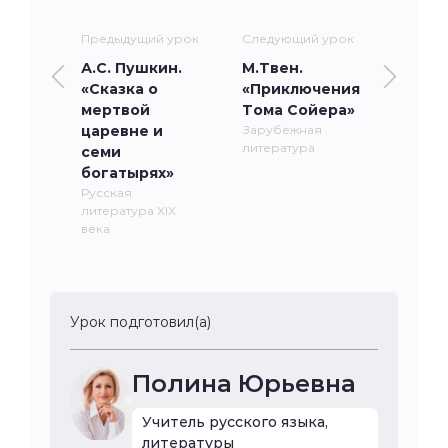
Предыдущий урок
Следующий урок
А.С. Пушкин.
М.Твен.
«Сказка о
«Приключения
мертвой
Тома Сойера»
царевне и
Зарубежная
литература
семи
богатырях»
Русская
литература XIX
века
Урок подготовил(а)
Полина Юрьевна
Учитель русского языка,
литературы