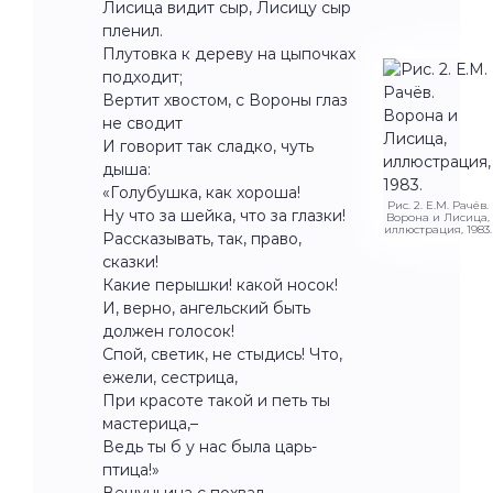
Лисица видит сыр, Лисицу сыр
пленил.
Плутовка к дереву на цыпочках
подходит;
Вертит хвостом, с Вороны глаз
не сводит
И говорит так сладко, чуть
дыша:
«Голубушка, как хороша!
Рис. 2. Е.М. Рачёв.
Ну что за шейка, что за глазки!
Ворона и Лисица,
иллюстрация, 1983.
Рассказывать, так, право,
сказки!
Какие перышки! какой носок!
И, верно, ангельский быть
должен голосок!
Спой, светик, не стыдись! Что,
ежели, сестрица,
При красоте такой и петь ты
мастерица,–
Ведь ты б у нас была царь-
птица!»
Вещуньина с похвал