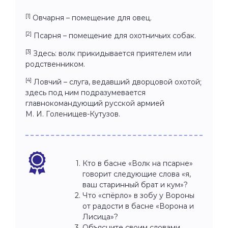
[1]
Овчарня – помещение для овец.
[2]
Псарня – помещение для охотничьих собак.
[3]
Здесь: волк прикидывается приятелем или
родственником.
[4]
Ловчий – слуга, ведавший дворцовой охотой;
здесь под ним подразумевается
главнокомандующий русской армией
М. И. Голенищев-Кутузов.
Кто в басне «Волк на псарне»
говорит следующие слова «я,
ваш старинный брат и кум»?
Что «спёрло» в зобу у Вороны
от радости в басне «Ворона и
Лисица»?
Объясните своим словами