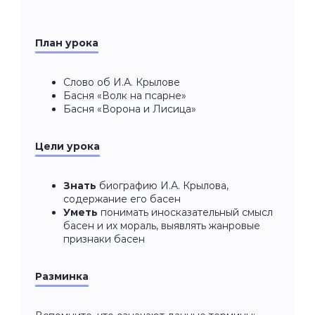
План урока
Слово об И.А. Крылове
Басня «Волк на псарне»
Басня «Ворона и Лисица»
Цели урока
Знать
биографию И.А. Крылова,
содержание его басен
Уметь
понимать иносказательный смысл
басен и их мораль, выявлять жанровые
признаки басен
Разминка