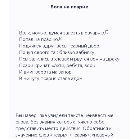
Волк на псарне
[1]
Волк, ночью, думая залезть в овчарню,
[2]
Попал на псарню.
Поднялся вдруг весь псарный двор.
Почуя серого так близко забияку,
Псы залились в хлевах и рвутся вон на драку;
Псари кричат: «Ахти, ребята, вор!»
И вмиг ворота на запор;
В минуту псарня стала адом.
Вы наверняка увидели тексте неизвестные
слова, без знания которых тяжело себе
представить место действия. Обратимся к
значению слов «псарь», «псарня», «псарный