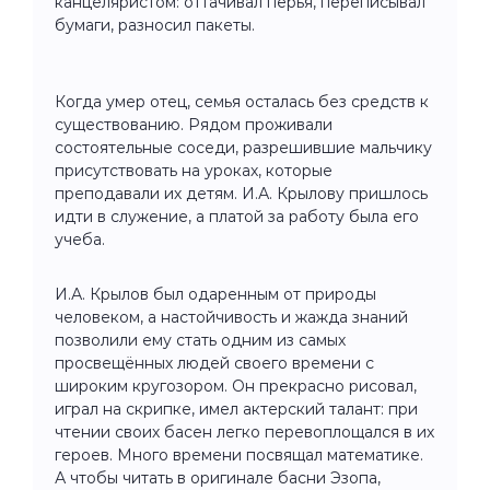
канцеляристом: оттачивал перья, переписывал
бумаги, разносил пакеты.
Когда умер отец, семья осталась без средств к
существованию. Рядом проживали
состоятельные соседи, разрешившие мальчику
присутствовать на уроках, которые
преподавали их детям. И.А. Крылову пришлось
идти в служение, а платой за работу была его
учеба.
И.А. Крылов был одаренным от природы
человеком, а настойчивость и жажда знаний
позволили ему стать одним из самых
просвещённых людей своего времени с
широким кругозором. Он прекрасно рисовал,
играл на скрипке, имел актерский талант: при
чтении своих басен легко перевоплощался в их
героев. Много времени посвящал математике.
А чтобы читать в оригинале басни Эзопа,