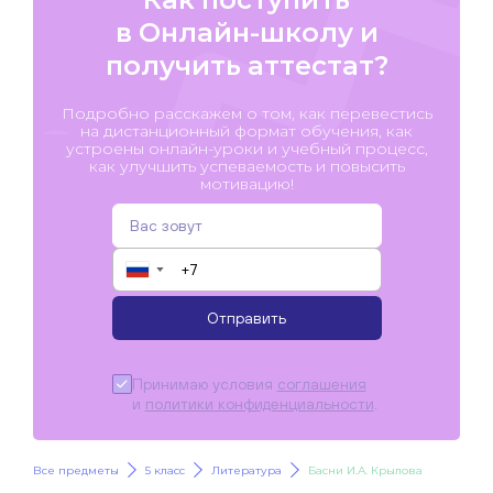
в Онлайн-школу и
получить аттестат?
Подробно расскажем о том, как перевестись
на дистанционный формат обучения, как
устроены онлайн-уроки и учебный процесс,
как улучшить успеваемость и повысить
мотивацию!
▼
Отправить
Принимаю условия
соглашения
и
политики конфиденциальности
.
Все предметы
5 класс
Литература
Басни И.А. Крылова