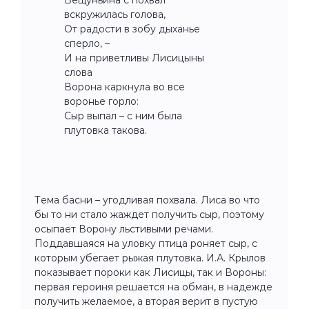
вскружилась голова,
От радости в зобу дыханье
сперло, –
И на приветливы Лисицыны
слова
Ворона каркнула во все
воронье горло:
Сыр выпал – с ним была
плутовка такова.
Тема басни – угодливая похвала. Лиса во что
бы то ни стало жаждет получить сыр, поэтому
осыпает Ворону льстивыми речами.
Поддавшаяся на уловку птица роняет сыр, с
которым убегает рыжая плутовка. И.А. Крылов
показывает пороки как Лисицы, так и Вороны:
первая героиня решается на обман, в надежде
получить желаемое, а вторая верит в пустую