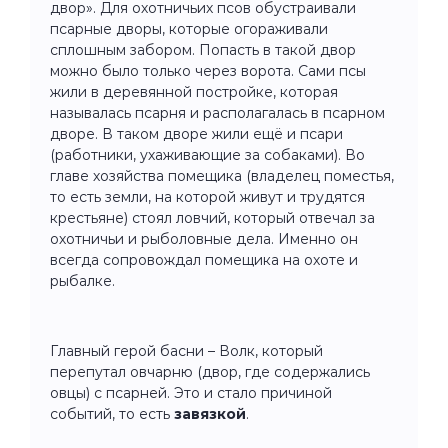
двор». Для охотничьих псов обустраивали
псарные дворы, которые огораживали
сплошным забором. Попасть в такой двор
можно было только через ворота. Сами псы
жили в деревянной постройке, которая
называлась псарня и располагалась в псарном
дворе. В таком дворе жили ещё и псари
(работники, ухаживающие за собаками). Во
главе хозяйства помещика (владелец поместья,
то есть земли, на которой живут и трудятся
крестьяне) стоял ловчий, который отвечал за
охотничьи и рыболовные дела. Именно он
всегда сопровождал помещика на охоте и
рыбалке.
Главный герой басни – Волк, который
перепутал овчарню (двор, где содержались
овцы) с псарней. Это и стало причиной
событий, то есть
завязкой
.