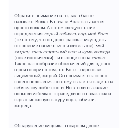
Обратите внимание на то, как в басне
называют Волка. В начале Волк называется
просто волком. А потом следуют такие
определения:
серый
забияка
,
вор
,
мой Волк
(не потому, что он дорог рассказчику: здесь
отношение насмешливо-язвительное),
мой
хитрец
,
«ваш старинный сват и кум»
,
«сосед»
(тоже иронически) – и в конце снова
«волк»
.
Такое разнообразие обозначений для одного
героя говорит о том, что Волк – персонаж
лицемерный, хитрый. Он понимает опасность
своего положения, поэтому пытается надеть на
себя маску любезности. Но это лишь жалкие
попытки избежать справедливого наказания и
скрыть истинную натуру вора, забияки,
хитреца.
Обнаружение хищника в псарном дворе