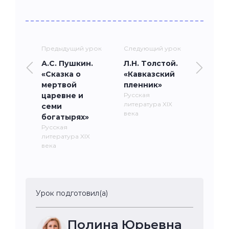
Предыдущий урок
Следующий урок
А.С. Пушкин.
Л.Н. Толстой.
«Сказка о
«Кавказский
мертвой
пленник»
царевне и
Русская
литература XIX
семи
века
богатырях»
Русская
литература XIX
века
Урок подготовил(а)
Полина Юрьевна