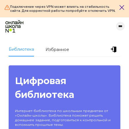
Подключение через VPN может влиять на стабильность
сайта. Для корректной работы попробуйте отключить VPN.
Библиотека
Избранное
Цифровая
библиотека
Интернет-библиотека по школьным предметам от
«Онлайн-школы». Библиотека поможет решить
домашнее задание, подготовиться к контрольной и
вспомнить прошлые темы.