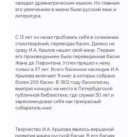
овладел древнегреческим языком. Но главным
его увлечением в жизни были русский язык и
литература.
С 13 лет он начал пробовать себя в сочинении
стихотворений, переводах басен. Далеко не
сразу И.А. Крылов нашел свой жанр. Первым
его произведением была переведенная басня
Жана де Лафонтена. Успех пришел к нему
только в 37 лет. Всего басенное наследие И.А.
Крылова включает 9 книг, в которых собрано
более 200 басен. В 1812 году баснописец
выиграл конкурс на место в Петербургской
публичной библиотеке, где служил 30 лет и
зарекомендовал себя как прекрасный
собиратель книг.
Творчество И.А. Крылова явилось вершиной
развития жанра русской басни. В его баснях