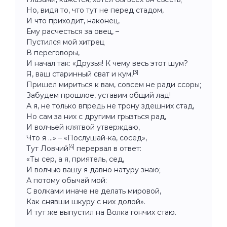
Но, видя то, что тут не перед стадом,
И что приходит, наконец,
Ему расчесться за овец, –
Пустился мой хитрец
В переговоры,
И начал так: «Друзья! К чему весь этот шум?
[3]
Я, ваш старинный сват и кум,
Пришел мириться к вам, совсем не ради ссоры;
Забудем прошлое, уставим общий лад!
А я, не только впредь не трону здешних стад,
Но сам за них с другими грызться рад,
И волчьей клятвой утверждаю,
Что я ...» – «Послушай-ка, сосед»,
[4]
Тут Ловчий
перервал в ответ:
«Ты сер, а я, приятель, сед,
И волчью вашу я давно натуру знаю;
А потому обычай мой:
С волками иначе не делать мировой,
Как снявши шкуру с них долой».
И тут же выпустил на Волка гончих стаю.