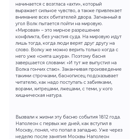
начинается с возгласа «ахти», который
выражает сильное чувство, а также привлекает
внимание всех обитателей двора. Загнанный в
угол Волк пытается пойти на мировую.
«Мировая» – это мирное разрешение
конфликта, без участия суда. На мировую идут
лишь тогда, когда люди верят друг другу на
слово. Волку же можно верить только когда с
него уже «снята шкура». Поэтому басня
завершается словами: «И тут же выпустил на
Волка гончих стаю». Заканчивая произведение
такими строчками, баснописец подсказывает
читателю, как надо поступать с забияками,
ворами, хитрецами, лжецами, с теми, у кого
хищническая натура.
Вызвали к жизни эту басню события 1812 года.
Наполеон с первых же дней, как вступил в
Москву, понял, что попал в западню. Уже через
неделю после занятия Москвы Наполеон