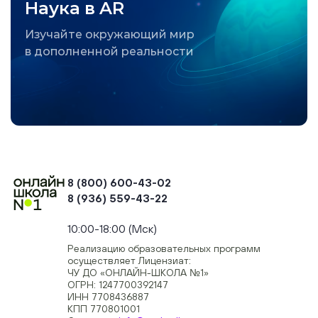
Наука в AR
Изучайте окружающий мир
в дополненной реальности
8 (800) 600-43-02
8 (936) 559-43-22
+74954451700, +74950040190
10:00-18:00 (Мск)
Реализацию образовательных программ
осуществляет Лицензиат:
ЧУ ДО «ОНЛАЙН-ШКОЛА №1»
ОГРН: 1247700392147
ИНН 7708436887
КПП 770801001