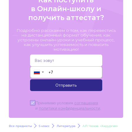
в Онлайн-школу и
получить аттестат?
Подробно расскажем о том, как перевестись
на дистанционный формат обучения, как
устроены онлайн-уроки и учебный процесс,
как улучшить успеваемость и повысить
мотивацию!
▼
Отправить
Принимаю условия
соглашения
и
политики конфиденциальности
.
Все предметы
5 класс
Литература
А.П. Чехов. «Хирургия»