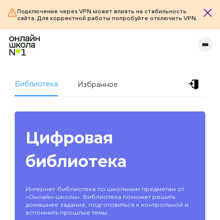
Подключение через VPN может влиять на стабильность
сайта. Для корректной работы попробуйте отключить VPN.
Библиотека
Избранное
Цифровая
библиотека
Интернет-библиотека по школьным предметам от
«Онлайн-школы». Библиотека поможет решить
домашнее задание, подготовиться к контрольной и
вспомнить прошлые темы.