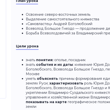
План урока
Освоение северо-восточных земель
Выделение самостоятельного княжества
«Самовластец» Андрей Боголюбский
Всеволод Большое Гнездо — продолжение де
Борьба Всеволодовичей за Владимирский пре
Цели урока
знать
понятия:
ополье, посадник
знать
события и их даты
: княжение Юрия До
Боголюбского, Всеволода Большое Гнездо, п
Москве
уметь
объяснять
причины формирования един
землях Руси;
характеризовать
роль Юрия До
Боголюбского, Всеволода Большое Гнездо и 
укреплении Владимиро-Суздальского княжест
управления и хозяйственной жизни Владимиро
показывать на карте
географическое полож
земли