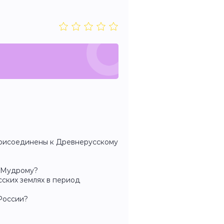
присоединены к Древнерусскому
 Мудрому?
сских землях в период
России?