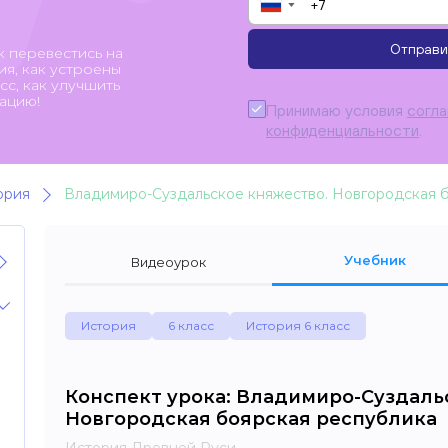
▼
Отправи
к перевестись на
я, как устроены
с, как улучшить
ацию!
Принимаю условия
согл
конфиденциальности
.
ория
Владимиро-Суздальское княжество. Новгородская 
Учебник
Видеоурок
История
6 класс
История 6 класс
Конспект урока: Владимиро-Суздаль
Новгородская боярская республика