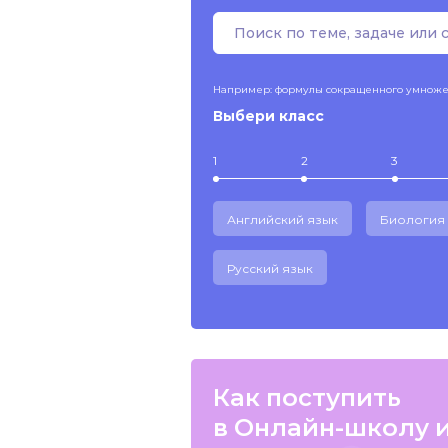
Например: формулы сокращенного умнож
Выбери класс
1
2
3
Английский язык
Биология
Русский язык
Как поступить
в Онлайн-школу 