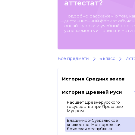
аттестат?
Подробно расскажем о том, ка
дистанционный формат обучени
онлайн-уроки и учебный процес
успеваемость и повысить мотив
Все предметы
6 класс
Ист
История Средних веков
История Древней Руси
Расцвет Древнерусского
государства при Ярославе
Мудром
Владимиро-Суздальское
княжество. Новгородская
боярская республика