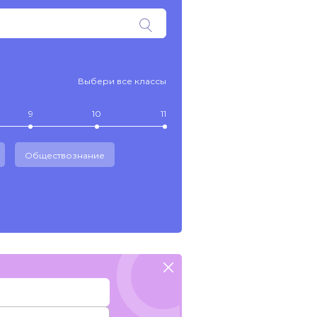
Выбери все классы
9
10
11
Обществознание