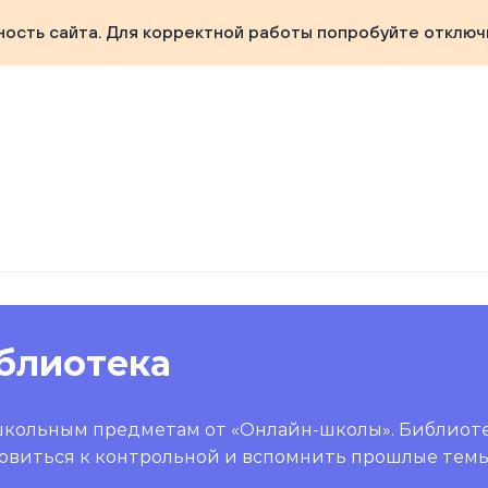
ность сайта. Для корректной работы попробуйте отключ
блиотека
школьным предметам от «Онлайн-школы». Библиот
овиться к контрольной и вспомнить прошлые темы