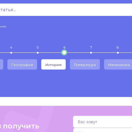
ения
4
5
6
7
8
География
История
Литература
Математика
и получить