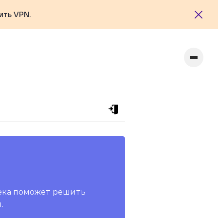
ить VPN.
ека поможет решить
.