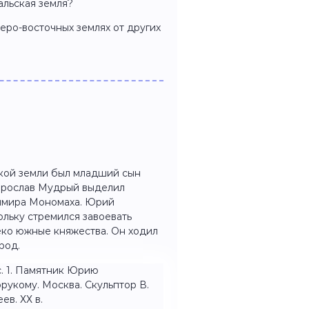
альская земля?
еро-восточных землях от других
кой земли был младший сын
Ярослав Мудрый выделил
димира Мономаха. Юрий
льку стремился завоевать
еко южные княжества. Он ходил
род.