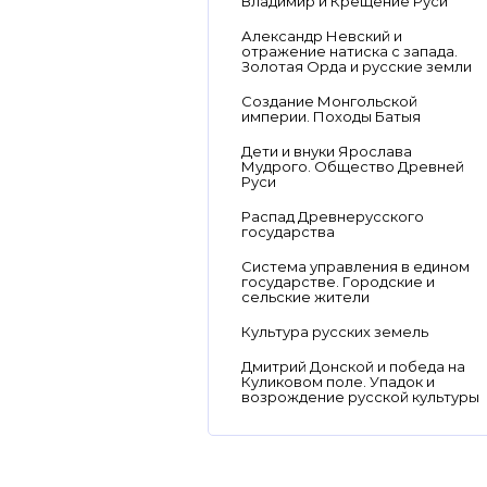
Владимир и Крещение Руси
Александр Невский и
отражение натиска с запада.
Золотая Орда и русские земли
Создание Монгольской
империи. Походы Батыя
Дети и внуки Ярослава
Мудрого. Общество Древней
Руси
Распад Древнерусского
государства
Система управления в едином
государстве. Городские и
сельские жители
Культура русских земель
Дмитрий Донской и победа на
Куликовом поле. Упадок и
возрождение русской культуры