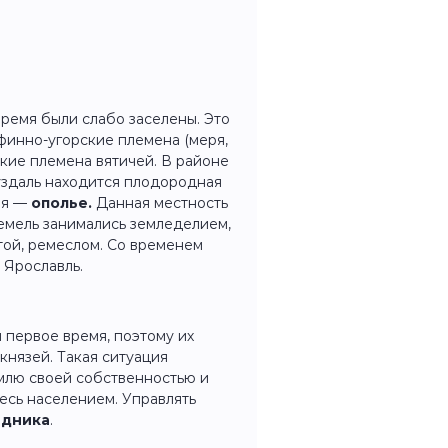
ремя были слабо заселены. Это
 финно-угорские племена (меря,
кие племена вятичей. В районе
здаль находится плодородная
ля —
ополье.
Данная местность
емель занимались земледелием,
той, ремеслом. Со временем
 Ярославль.
 первое время, поэтому их
князей. Такая ситуация
емлю своей собственностью и
есь населением. Управлять
адника
.