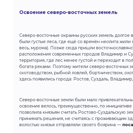
Освоение северо-восточных земель
Северо-восточные окраины русских земель долгое в
были густые леса, где ещё со времён неолита жили
весь, мурома). Позже сюда пришли восточнославянс
расположения современных городов Владимир и Су
территория, где лес менее густой и переходит в по
богата реками. Поэтому жители северо-восточных з
скотоводством, рыбной ловлей, бортничеством, охо
здесь появились города: Ростов, Суздаль, Владимир,
Северо-восточные земли были мало привлекательны
освоение велось, преимущественно, по инициативе 
позволила князьям считать Ростово-Суздальскую з
принимать решения, не считаясь с проживающим зд
волостью князья отправляли своего боярина —
пос