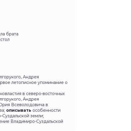
ла брата
стол
лгорукого, Андрея
ервое летописное упоминание о
овластия в северо-восточных
лгорукого, Андрея
Юрия Всеволодовича в
ва;
описывать
особенности
-Суздальской земли;
ение Владимиро-Суздальской