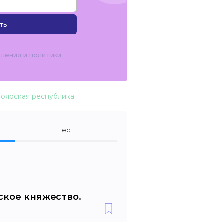
ть
ашения
и
политики
боярская республика
Тест
ское княжество.