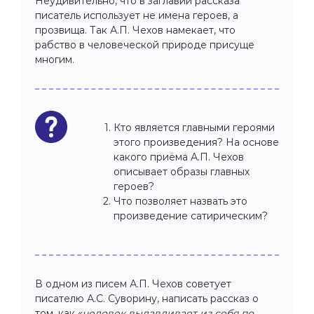
Неудивительно, что в заглавии рассказа
писатель использует не имена героев, а
прозвища. Так А.П. Чехов намекает, что
рабство в человеческой природе присуще
многим.
Кто является главными героями
этого произведения? На основе
какого приёма А.П. Чехов
описывает образы главных
героев?
Что позволяет назвать это
произведение сатирическим?
В одном из писем А.П. Чехов советует
писателю А.С. Суворину, написать рассказ о
том, как «
человек выдавливает из себя по