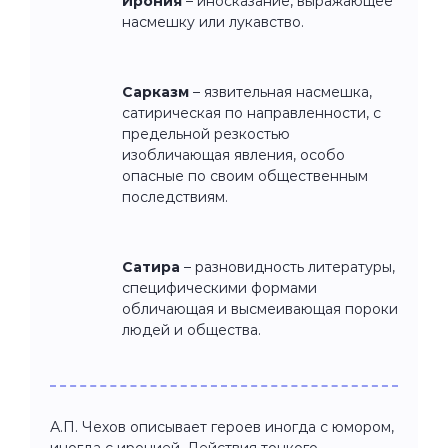
Ирония
– иносказание, выражающее
насмешку или лукавство.
Сарказм
– язвительная насмешка,
сатирическая по направленности, с
предельной резкостью
изобличающая явления, особо
опасные по своим общественным
последствиям.
Сатира
– разновидность литературы,
специфическими формами
обличающая и высмеивающая пороки
людей и общества.
А.П. Чехов описывает героев иногда с юмором,
иногда с иронией. Действия тонкого