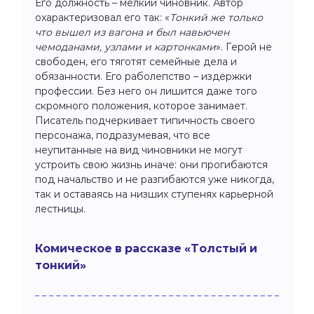
Его должность – мелкий чиновник. Автор
охарактеризовал его так: «
Тонкий же только
что вышел из вагона и был навьючен
чемоданами, узлами и картонками
». Герой не
свободен, его тяготят семейные дела и
обязанности. Его раболепство – издержки
профессии. Без него он лишится даже того
скромного положения, которое занимает.
Писатель подчеркивает типичность своего
персонажа, подразумевая, что все
неупитанные на вид чиновники не могут
устроить свою жизнь иначе: они прогибаются
под начальство и не разгибаются уже никогда,
так и оставаясь на низших ступенях карьерной
лестницы.
Комическое в рассказе «Толстый и
тонкий»