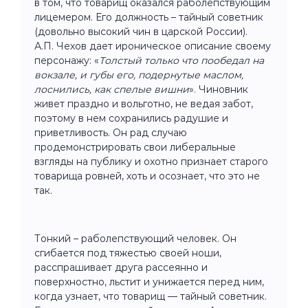
в том, что товарищ оказался раболепствующим
лицемером. Его должность – тайный советник
(довольно высокий чин в царской России).
А.П. Чехов дает ироническое описание своему
персонажу: «
Толстый только что пообедал на
вокзале, и губы его, подернутые маслом,
лоснились, как спелые вишни
». Чиновник
живет праздно и вольготно, не ведая забот,
поэтому в нем сохранились радушие и
приветливость. Он рад случаю
продемонстрировать свои либеральные
взгляды на публику и охотно признает старого
товарища ровней, хоть и осознает, что это не
так.
Тонкий – раболепствующий человек. Он
сгибается под тяжестью своей ноши,
расспрашивает друга рассеянно и
поверхностно, льстит и унижается перед ним,
когда узнает, что товарищ — тайный советник.