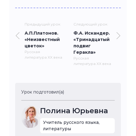
Предыдущий урок
Следующий урок
А.П.Платонов.
Ф.А. Искандер.
«Неизвестный
«Тринадцатый
цветок»
подвиг
Русская
Геракла»
литература XX века
Русская
литература XX века
Урок подготовил(а)
Полина Юрьевна
Учитель русского языка,
литературы