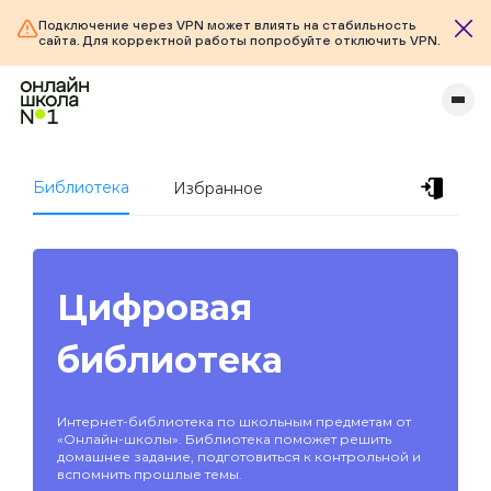
Подключение через VPN может влиять на стабильность
сайта. Для корректной работы попробуйте отключить VPN.
Библиотека
Избранное
Цифровая
библиотека
Интернет-библиотека по школьным предметам от
«Онлайн-школы». Библиотека поможет решить
домашнее задание, подготовиться к контрольной и
вспомнить прошлые темы.