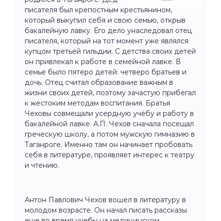
писателя был крепостным крестьянином,
который выкупил себя и свою семью, открыв
бакалейную лавку. Его дело унаследовал отец
писателя, который на тот момент уже являлся
купцом третьей гильдии. С детства своих детей
он привлекал к работе в семейной лавке. В
семье было пятеро детей: четверо братьев и
дочь. Отец считал образование важным в
жизни своих детей, поэтому зачастую прибегал
к жестоким методам воспитания. Братья
Чеховы совмещали усердную учёбу и работу в
бакалейной лавке. А.П. Чехов сначала посещал
греческую школу, а потом мужскую гимназию в
Таганроге. Именно там он начинает пробовать
себя в литературе, проявляет интерес к театру
и чтению.
Антон Павлович Чехов вошел в литературу в
молодом возрасте. Он начал писать рассказы
еще во время учебы на медицинском