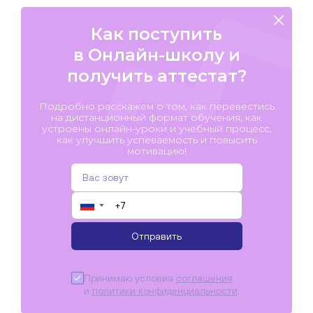
Как поступить
в Онлайн-школу и
получить аттестат?
Подробно расскажем о том, как перевестись
на дистанционный формат обучения, как
устроены онлайн-уроки и учебный процесс,
как улучшить успеваемость и повысить
мотивацию!
▼
Отправить
Принимаю условия
соглашения
и
политики конфиденциальности
.