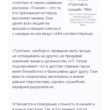
«толстых» в самом названии
рассказа. «Тонкие» – это те,
кто пресмыкается перед
Рис. 2. Б.М. Калаушин.
Иллюстрация к
высокими чинами. Они
рассказу А.П. Чехова
«Толстый и тонкий».
делят всех людей на
1954.
высшие и низшие классы и
с каждым из них ведут себя соответствующе.
«Толстые», наоборот, привыкли жить проще,
не оглядываясь на других, не придавая
значения чинам и должностям. А.П. Чехов
подчеркивает, что в детстве главные герои
жили беззаботно и были равны друг другу. Они
вместе озорничали, веселились и имели
равные перспективы, однако служебная
иерархия разделила их.
Отличается и поведение «тонкого» в начале и
в конце рассказа. Так, в тот момент, когда