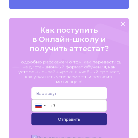
Как поступить
в Онлайн-школу и
получить аттестат?
Подробно расскажем о том, как перевестись
на дистанционный формат обучения, как
устроены онлайн-уроки и учебный процесс,
как улучшить успеваемость и повысить
мотивацию!
▼
Отправить
Принимаю условия
соглашения