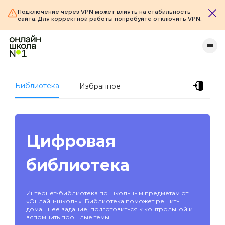
Подключение через VPN может влиять на стабильность
сайта. Для корректной работы попробуйте отключить VPN.
Библиотека
Избранное
Цифровая
библиотека
Интернет-библиотека по школьным предметам от
«Онлайн-школы». Библиотека поможет решить
домашнее задание, подготовиться к контрольной и
вспомнить прошлые темы.