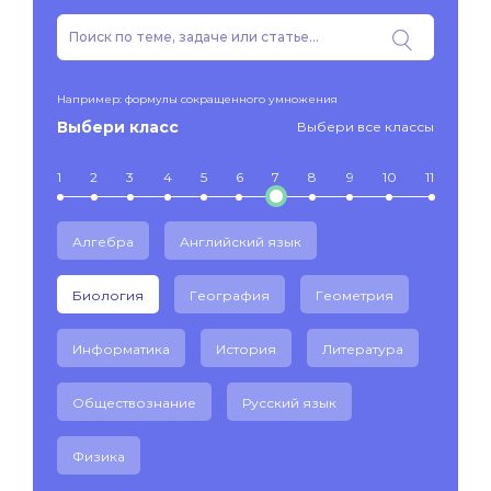
Например: формулы сокращенного умножения
Выбери класс
Выбери все классы
1
2
3
4
5
6
7
8
9
10
11
Алгебра
Английский язык
Биология
География
Геометрия
Информатика
История
Литература
Обществознание
Русский язык
Физика