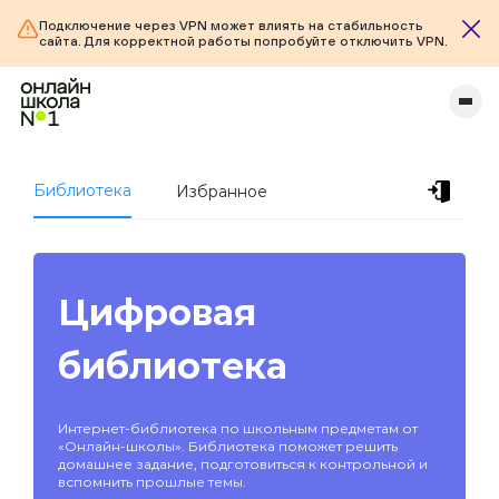
Подключение через VPN может влиять на стабильность
сайта. Для корректной работы попробуйте отключить VPN.
Библиотека
Избранное
Цифровая
библиотека
Интернет-библиотека по школьным предметам от
«Онлайн-школы». Библиотека поможет решить
домашнее задание, подготовиться к контрольной и
вспомнить прошлые темы.