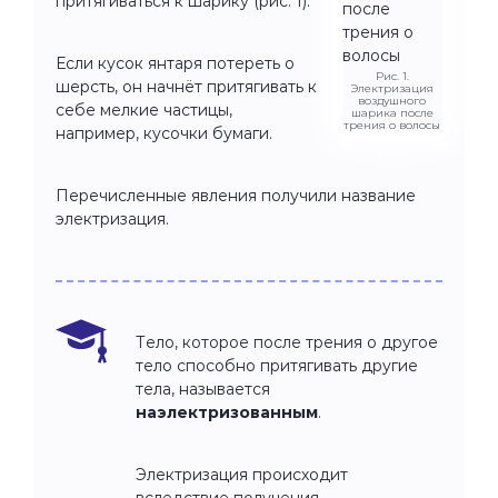
притягиваться к шарику (рис. 1).
Если кусок янтаря потереть о
Рис. 1.
шерсть, он начнёт притягивать к
Электризация
воздушного
себе мелкие частицы,
шарика после
трения о волосы
например, кусочки бумаги.
Перечисленные явления получили название
электризация.
Тело, которое после трения о другое
тело способно притягивать другие
тела, называется
наэлектризованным
.
Электризация происходит
вследствие получения