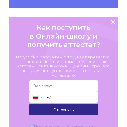
Как поступить
в Онлайн-школу и
получить аттестат?
Подробно расскажем о том, как перевестись
на дистанционный формат обучения, как
устроены онлайн-уроки и учебный процесс,
как улучшить успеваемость и повысить
мотивацию!
▼
Отправить
Принимаю условия
соглашения