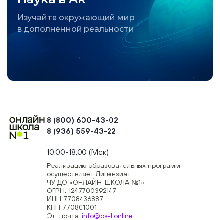
Изучайте окружающий мир
в дополненной реальности
8 (800) 600-43-02
8 (936) 559-43-22
+74954451700, +74950040190
10:00-18:00 (Мск)
Реализацию образовательных программ
осуществляет Лицензиат:
ЧУ ДО «ОНЛАЙН-ШКОЛА №1»
ОГРН: 1247700392147
ИНН 7708436887
КПП 770801001
Эл. почта:
info@os-1.online