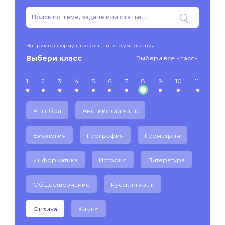
Например: формулы сокращенного умножения
Выбери класс
Выбери все классы
1
2
3
4
5
6
7
8
9
10
11
Алгебра
Английский язык
Биология
География
Геометрия
Информатика
История
Литература
Обществознание
Русский язык
Физика
Химия