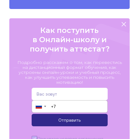
Как поступить
в Онлайн-школу и
получить аттестат?
Подробно расскажем о том, как перевестись
на дистанционный формат обучения, как
устроены онлайн-уроки и учебный процесс,
как улучшить успеваемость и повысить
мотивацию!
▼
Отправить
Принимаю условия
соглашения