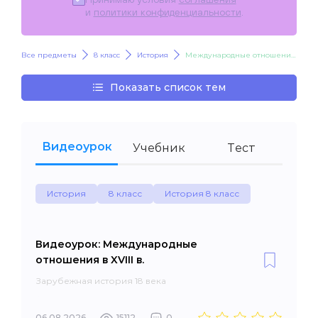
и
политики конфиденциальности
.
Все предметы
8 класс
История
Международные отношения в XVIII в.
Показать список тем
Видеоурок
Учебник
Тест
История
8 класс
История 8 класс
Видеоурок: Международные
отношения в XVIII в.
Зарубежная история 18 века
06.08.2026
15112
0