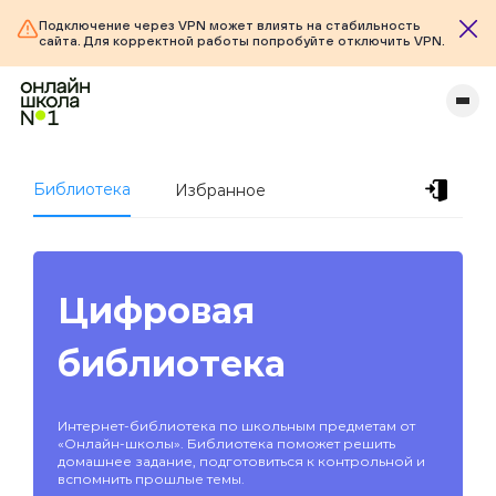
Подключение через VPN может влиять на стабильность
сайта. Для корректной работы попробуйте отключить VPN.
Библиотека
Избранное
Цифровая
библиотека
Интернет-библиотека по школьным предметам от
«Онлайн-школы». Библиотека поможет решить
домашнее задание, подготовиться к контрольной и
вспомнить прошлые темы.