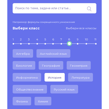
Например: формулы сокращенного умножения
Выбери класс
Выбери все классы
1
2
3
4
5
6
7
8
9
10
11
Алгебра
Английский язык
Биология
География
Геометрия
Информатика
История
Литература
Обществознание
Русский язык
Физика
Химия