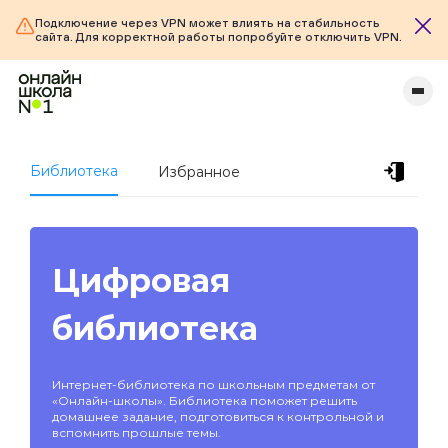
Подключение через VPN может влиять на стабильность
сайта. Для корректной работы попробуйте отключить VPN.
Библиотека
Избранное
Цифровая
библиотека
Интернет-библиотека по школьным предметам от
«Онлайн-школы». Библиотека поможет решить
домашнее задание, подготовиться к контрольной и
вспомнить прошлые темы.