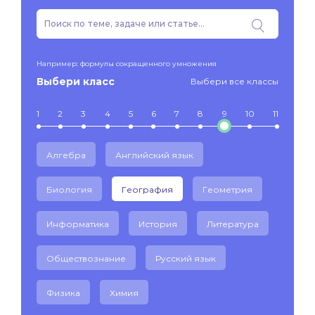
Например: формулы сокращенного умножения
Выбери класс
Выбери все классы
1
2
3
4
5
6
7
8
9
10
11
Алгебра
Английский язык
Биология
География
Геометрия
Информатика
История
Литература
Обществознание
Русский язык
Физика
Химия