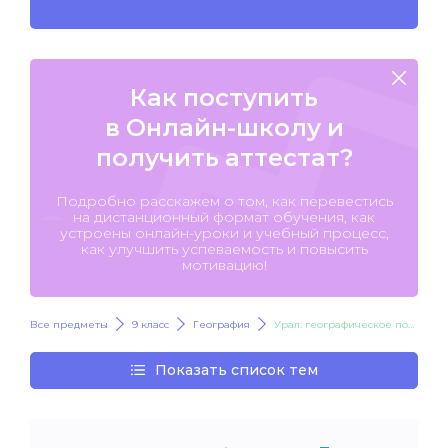
Как поступить
в Онлайн-школу и
получить аттестат?
Подробно расскажем о том, как перевестись
на дистанционный формат обучения, как
устроены онлайн-уроки и учебный процесс,
как улучшить успеваемость и повысить
мотивацию!
Все предметы
9 класс
География
Урал: географическое положение и природа
Показать список тем