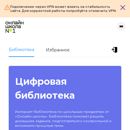
Подключение через VPN может влиять на стабильность
сайта. Для корректной работы попробуйте отключить VPN.
Библиотека
Избранное
Цифровая
библиотека
Интернет-библиотека по школьным предметам от
«Онлайн-школы». Библиотека поможет решить
домашнее задание, подготовиться к контрольной и
вспомнить прошлые темы.