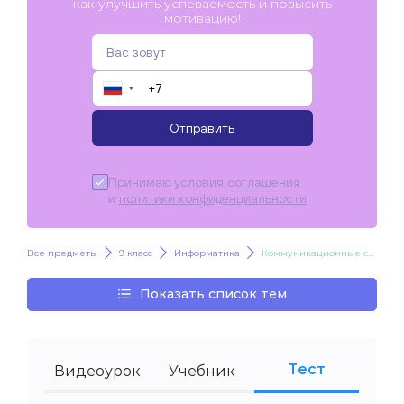
как улучшить успеваемость и повысить
мотивацию!
▼
Отправить
Принимаю условия
соглашения
и
политики конфиденциальности
.
Все предметы
9 класс
Информатика
Коммуникационные сервисы Интернета
Показать список тем
Тест
Видеоурок
Учебник