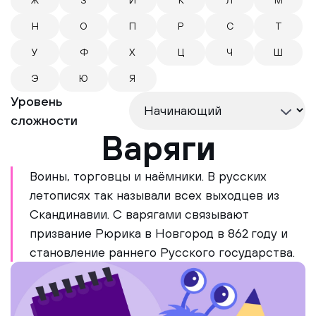
Ж
З
И
К
Л
М
Н
О
П
Р
С
Т
У
Ф
Х
Ц
Ч
Ш
Э
Ю
Я
Уровень
сложности
Варяги
Воины, торговцы и наёмники. В русских
летописях так называли всех выходцев из
Скандинавии. С варягами связывают
призвание Рюрика в Новгород в 862 году и
становление раннего Русского государства.