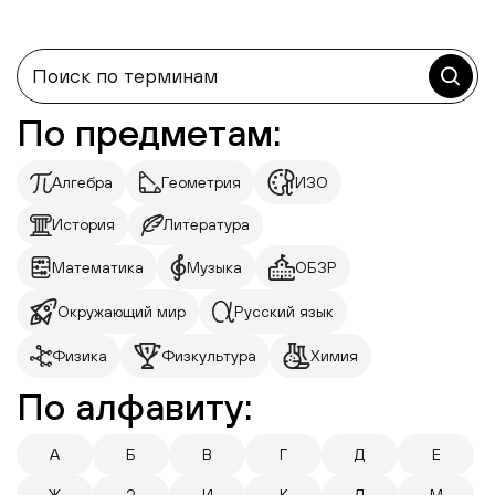
По предметам:
Алгебра
Геометрия
ИЗО
История
Литература
Математика
Музыка
ОБЗР
Окружающий мир
Русский язык
Физика
Физкультура
Химия
По алфавиту:
А
Б
В
Г
Д
Е