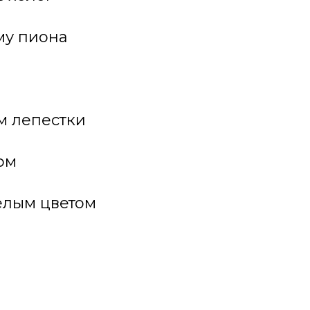
му пиона
м лепестки
ом
елым цветом