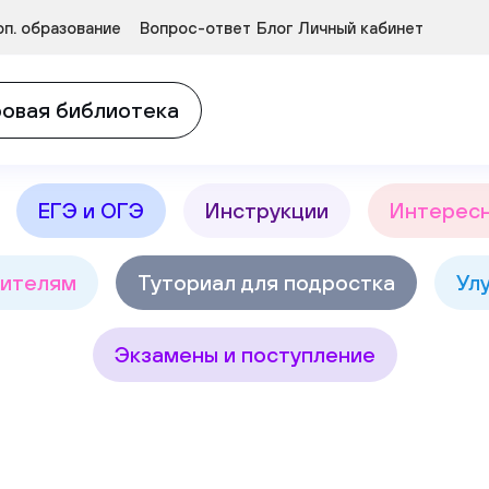
Курсы развития детей 3-5 лет
п. образование
Вопрос-ответ
Блог
Личный кабинет
в
Найт
овая библиотека
ЕГЭ и ОГЭ
Инструкции
Интерес
ителям
Туториал для подростка
Ул
Экзамены и поступление