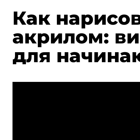
Как нарисо
акрилом: в
для начин