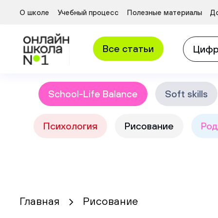
Новости
Аттестация
Полезные материалы
О школе
Учебный процесс
Полезные материалы
До
Стоимость обучения
Форматы обучения
Ответы для школьнико
Отзывы о школе
Начальная школа
Проверка знаний
Все статьи
Цифр
Сведения об образовательной организации
Средняя школа
Старшая школа
Профильные классы
School-Life Balance
Soft skills
Психология
Рисование
Род
Главная
Рисование