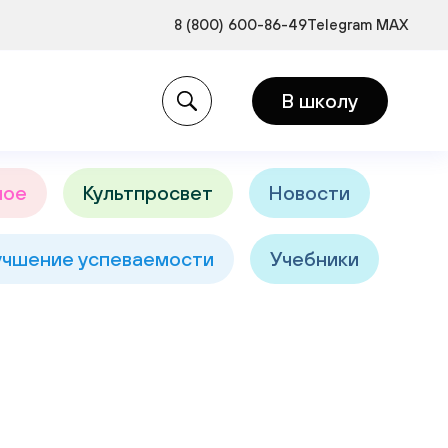
8 (800) 600-86-49
Telegram
MAX
и:
В школу
ное
Культпросвет
Новости
учшение успеваемости
Учебники