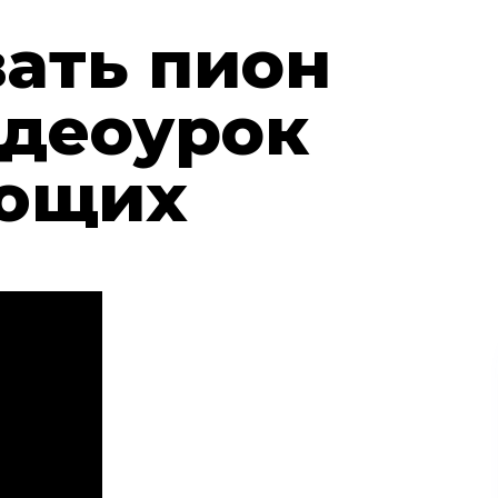
вать пион
идеоурок
ающих