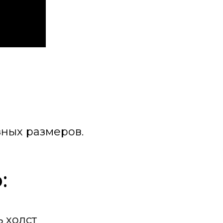
зных размеров.
:
 холст