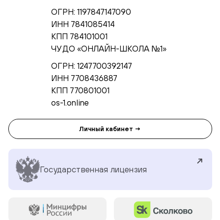
ОГРН: 1197847147090
ИНН 7841085414
КПП 784101001
ЧУ ДО «ОНЛАЙН-ШКОЛА №1»
ОГРН: 1247700392147
ИНН 7708436887
КПП 770801001
os-1.online
Личный кабинет →
Государственная лицензия