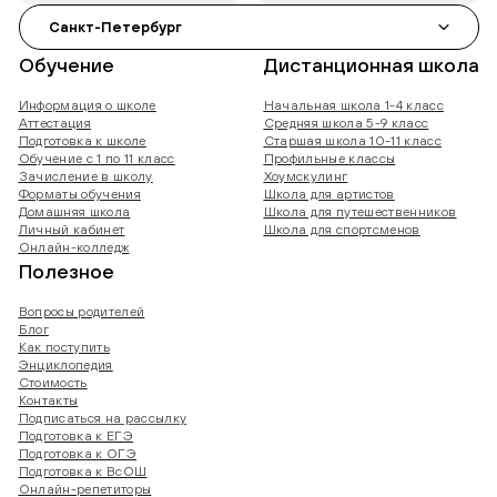
Санкт-Петербург
Обучение
Дистанционная школа
Информация о школе
Начальная школа 1-4 класс
Аттестация
Средняя школа 5-9 класс
Подготовка к школе
Старшая школа 10-11 класс
Обучение с 1 по 11 класс
Профильные классы
Зачисление в школу
Хоумскулинг
Форматы обучения
Школа для артистов
Домашняя школа
Школа для путешественников
Личный кабинет
Школа для спортсменов
Онлайн-колледж
Полезное
Вопросы родителей
Блог
Как поступить
Энциклопедия
Стоимость
Контакты
Подписаться на рассылку
Подготовка к ЕГЭ
Подготовка к ОГЭ
Подготовка к ВсОШ
Онлайн-репетиторы