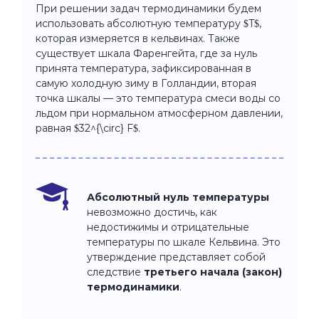
При решении задач термодинамики будем
использовать абсолютную температуру $T$,
которая измеряется в кельвинах. Также
существует шкала Фаренгейта, где за нуль
принята температура, зафиксированная в
самую холодную зиму в Голландии, вторая
точка шкалы — это температура смеси воды со
льдом при нормальном атмосферном давлении,
равная $32^{\circ} F$.
Абсолютный нуль температуры
невозможно достичь, как
недостижимы и отрицательные
температуры по шкале Кельвина. Это
утверждение представляет собой
следствие
третьего
начала
(закон)
термодинамики
.