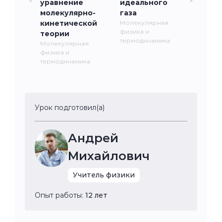
уравнение
идеального
молекулярно-
газа
кинетической
Молекулярная
физика и
теории
термодинамика
Молекулярная
физика и
термодинамика
Урок подготовил(а)
Андрей
Михайлович
Учитель физики
Опыт работы:
12 лет