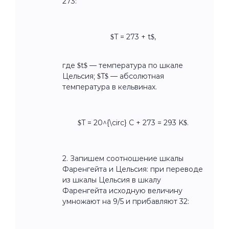
273:
$T = 273 + t$,
где $t$ — температура по шкале
Цельсия; $T$ — абсолютная
температура в кельвинах.
$T = 20^{\circ} C + 273 = 293 K$.
2. Запишем соотношение шкалы
Фаренгейта и Цельсия: при переводе
из шкалы Цельсия в шкалу
Фаренгейта исходную величину
умножают на 9/5 и прибавляют 32: