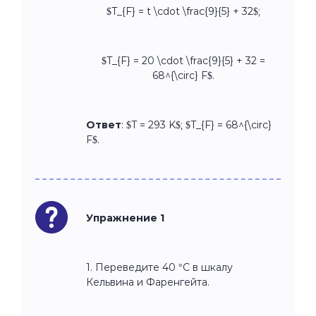
$T_{F} = t \cdot \frac{9}{5} + 32$;
$T_{F} = 20 \cdot \frac{9}{5} + 32 =
68^{\circ} F$.
Ответ
:
$T = 293 K$; $T_{F} = 68^{\circ}
F$.
Упражнение 1
1. Переведите 40 °C в шкалу
Кельвина и Фаренгейта.