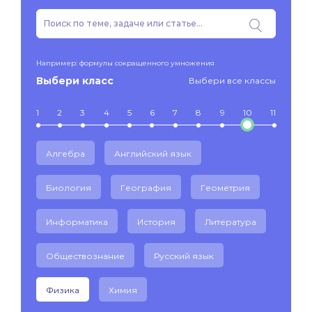
Например: формулы сокращенного умножения
Выбери класс
Выбери все классы
1
2
3
4
5
6
7
8
9
10
11
Алгебра
Английский язык
Биология
География
Геометрия
Информатика
История
Литература
Обществознание
Русский язык
Физика
Химия