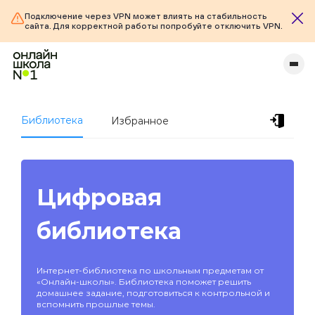
Подключение через VPN может влиять на стабильность
сайта. Для корректной работы попробуйте отключить VPN.
Библиотека
Избранное
Цифровая
библиотека
Интернет-библиотека по школьным предметам от
«Онлайн-школы». Библиотека поможет решить
домашнее задание, подготовиться к контрольной и
вспомнить прошлые темы.