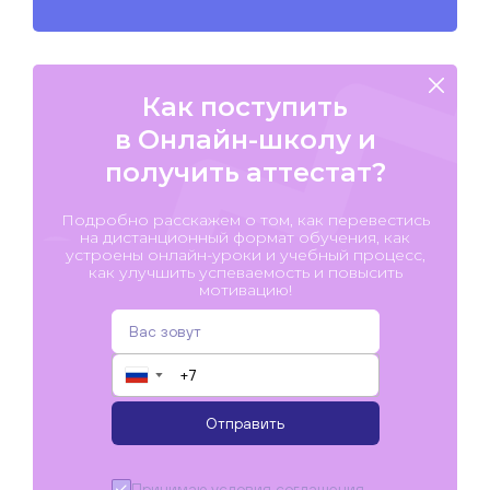
Как поступить
в Онлайн-школу и
получить аттестат?
Подробно расскажем о том, как перевестись
на дистанционный формат обучения, как
устроены онлайн-уроки и учебный процесс,
как улучшить успеваемость и повысить
мотивацию!
▼
Отправить
Принимаю условия
соглашения