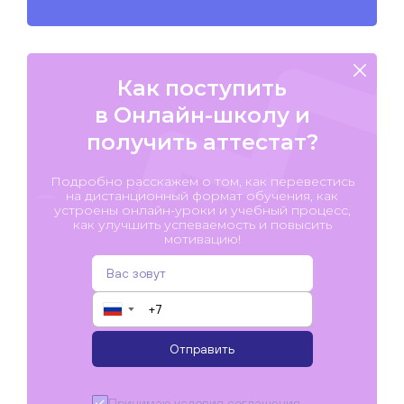
Как поступить
в Онлайн-школу и
получить аттестат?
Подробно расскажем о том, как перевестись
на дистанционный формат обучения, как
устроены онлайн-уроки и учебный процесс,
как улучшить успеваемость и повысить
мотивацию!
▼
Отправить
Принимаю условия
соглашения