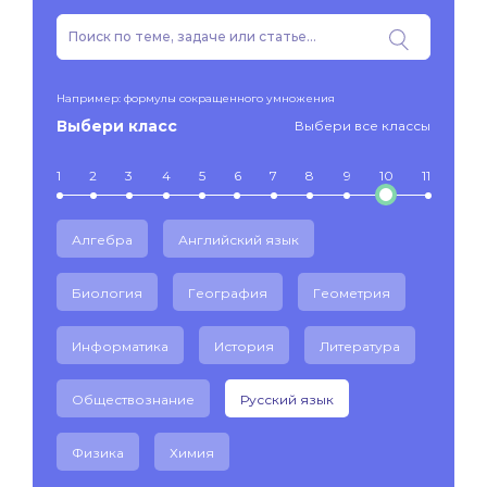
Например: формулы сокращенного умножения
Выбери класс
Выбери все классы
1
2
3
4
5
6
7
8
9
10
11
Алгебра
Английский язык
Биология
География
Геометрия
Информатика
История
Литература
Обществознание
Русский язык
Физика
Химия