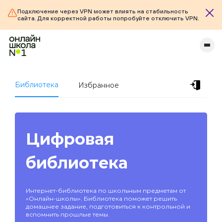
Подключение через VPN может влиять на стабильность
сайта. Для корректной работы попробуйте отключить VPN.
Библиотека
Избранное
Цифровая
библиотека
Интернет-библиотека по школьным предметам от
«Онлайн-школы». Библиотека поможет решить
домашнее задание, подготовиться к контрольной и
вспомнить прошлые темы.