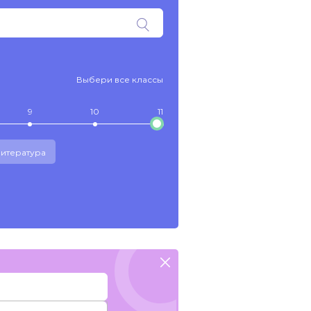
Выбери все классы
9
10
11
итература