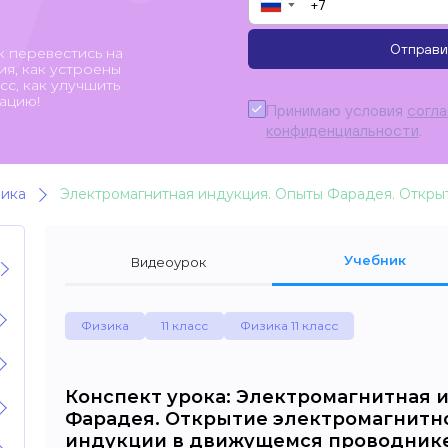
▼
Отправи
к перевестись на
я, как устроены
с, как улучшить
ацию!
Принимаю условия
согл
конфиденциальности
.
ика
Учебник
Видеоурок
Физика
11 класс
Физика 11 класс
Конспект урока: Электромагнитная 
Фарадея. Открытие электромагнитн
индукции в движущемся проводник