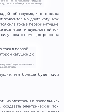
дключённой к гальванометру: а)
ушку, подключённую к источнику
адей обнаружил, что стрелка
г относительно друга катушках,
тся сила тока в первой катушке,
ке возникает индукционный ток.
 силу тока с помощью реостата
 катушке 1 при изменении
щью реостата
тушке, тем больше будет сила
ать на электроны в проводниках
 создавать электрический ток.
 замкнутом контуре в опытах