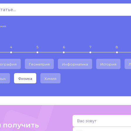
ения
4
5
6
7
8
еография
Геометрия
Информатика
История
Л
зык
Физика
Химия
и получить