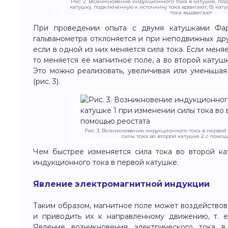
Рис. 2. Возникновение индукционного тока в катушке, по
катушку, подключённую к источнику тока вдвигают; б) кат
тока выдвигают
При проведении опыта с двумя катушками Фар
гальванометра отклоняется и при неподвижных дру
если в одной из них меняется сила тока. Если меняе
то меняется её магнитное поле, а во второй катуш
Это можно реализовать, увеличивая или уменьшая
(рис. 3).
Рис. 3. Возникновение индукционного тока в первой
силы тока во второй катушке 2 с помо
Чем быстрее изменяется сила тока во второй ка
индукционного тока в первой катушке.
Явление электромагнитной индукции
Таким образом, магнитное поле может воздействов
и приводить их к направленному движению, т. е.
Явление возникновения электрического тока в