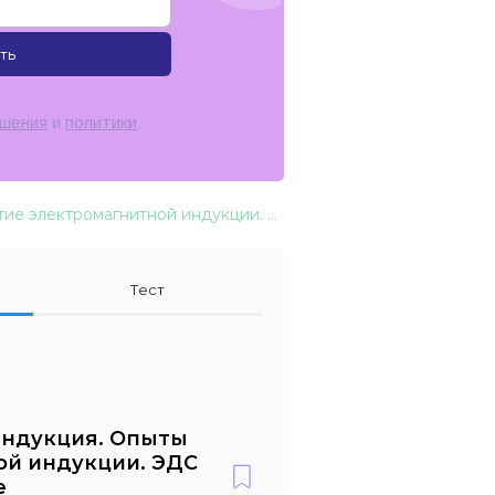
ть
ашения
и
политики
Электромагнитная индукция. Опыты Фарадея. Открытие электромагнитной индукции. ЭДС индукции в движущемся проводнике
Тест
индукция. Опыты
ой индукции. ЭДС
е