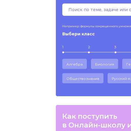
Например: формулы сокращенного умнож
Выбери класс
1
2
3
Алгебра
Биология
Г
Обществознание
Русский я
Как поступить
в Онлайн-школу 