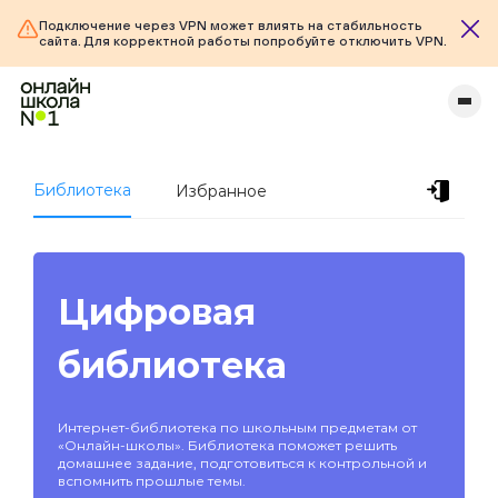
Подключение через VPN может влиять на стабильность
сайта. Для корректной работы попробуйте отключить VPN.
Библиотека
Избранное
Цифровая
библиотека
Интернет-библиотека по школьным предметам от
«Онлайн-школы». Библиотека поможет решить
домашнее задание, подготовиться к контрольной и
вспомнить прошлые темы.