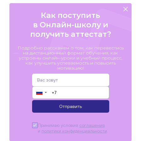
Как поступить
в Онлайн-школу и
получить аттестат?
Подробно расскажем о том, как перевестись
на дистанционный формат обучения, как
устроены онлайн-уроки и учебный процесс,
как улучшить успеваемость и повысить
мотивацию!
▼
Отправить
Принимаю условия
соглашения
и
политики конфиденциальности
.