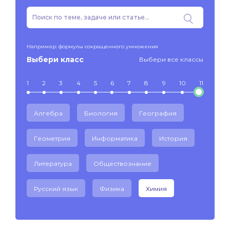
Например: формулы сокращенного умножения
Выбери класс
Выбери все классы
1
2
3
4
5
6
7
8
9
10
11
Алгебра
Биология
География
Геометрия
Информатика
История
Литература
Обществознание
Русский язык
Физика
Химия