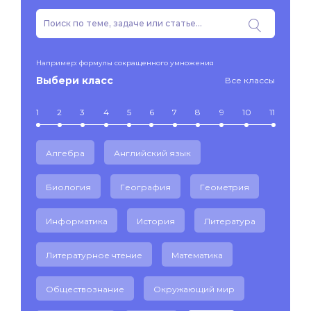
Например: формулы сокращенного умножения
Выбери класс
Все классы
1
2
3
4
5
6
7
8
9
10
11
Алгебра
Английский язык
Биология
География
Геометрия
Информатика
История
Литература
Литературное чтение
Математика
Обществознание
Окружающий мир