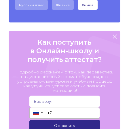
Русский язык
Физика
Химия
Как поступить
в Онлайн-школу и
получить аттестат?
Подробно расскажем о том, как перевестись
на дистанционный формат обучения, как
устроены онлайн-уроки и учебный процесс,
как улучшить успеваемость и повысить
мотивацию!
▼
Отправить