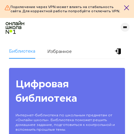
Подключение через VPN может влиять на стабильность
сайта. Для корректной работы попробуйте отключить VPN.
Библиотека
Избранное
Цифровая
библиотека
Интернет-библиотека по школьным предметам от
«Онлайн-школы». Библиотека поможет решить
домашнее задание, подготовиться к контрольной и
вспомнить прошлые темы.