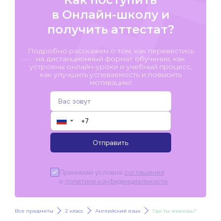
в Онлайн-школу и
получить аттестат?
Подробно расскажем о том, как перевестись
на дистанционный формат обучения, как
устроены онлайн-уроки и учебный процесс,
как улучшить успеваемость и повысить
мотивацию!
▼
Отправить
Принимаю условия
соглашения
и
политики конфиденциальности
.
Все предметы
2 класс
Английский язык
Где ты живешь?