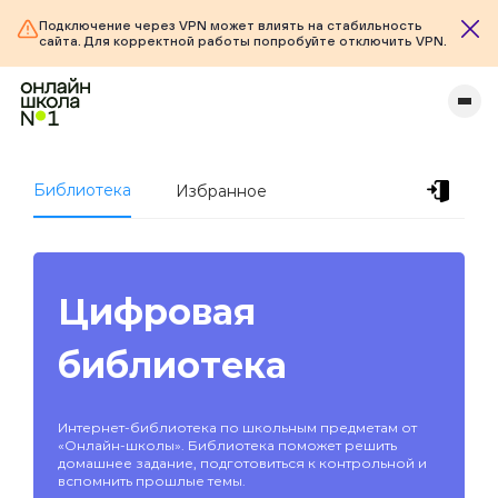
Подключение через VPN может влиять на стабильность
сайта. Для корректной работы попробуйте отключить VPN.
Библиотека
Избранное
Цифровая
библиотека
Интернет-библиотека по школьным предметам от
«Онлайн-школы». Библиотека поможет решить
домашнее задание, подготовиться к контрольной и
вспомнить прошлые темы.